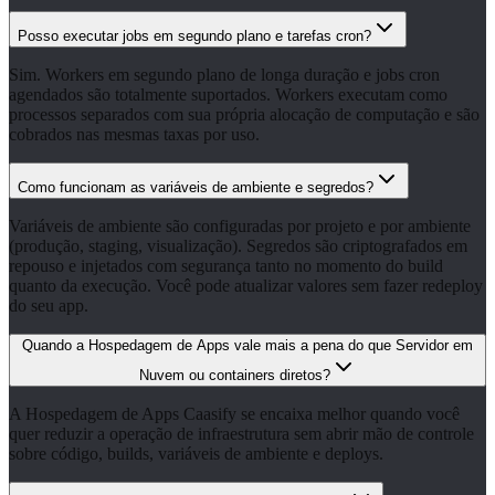
Posso executar jobs em segundo plano e tarefas cron?
Sim. Workers em segundo plano de longa duração e jobs cron
agendados são totalmente suportados. Workers executam como
processos separados com sua própria alocação de computação e são
cobrados nas mesmas taxas por uso.
Como funcionam as variáveis de ambiente e segredos?
Variáveis de ambiente são configuradas por projeto e por ambiente
(produção, staging, visualização). Segredos são criptografados em
repouso e injetados com segurança tanto no momento do build
quanto da execução. Você pode atualizar valores sem fazer redeploy
do seu app.
Quando a Hospedagem de Apps vale mais a pena do que Servidor em
Nuvem ou containers diretos?
A Hospedagem de Apps Caasify se encaixa melhor quando você
quer reduzir a operação de infraestrutura sem abrir mão de controle
sobre código, builds, variáveis de ambiente e deploys.