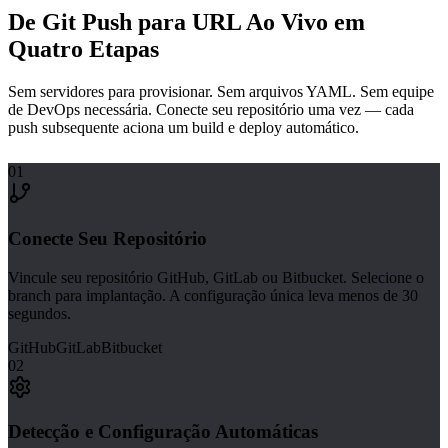
De Git Push para URL Ao Vivo em
Quatro Etapas
Sem servidores para provisionar. Sem arquivos YAML. Sem equipe
de DevOps necessária. Conecte seu repositório uma vez — cada
push subsequente aciona um build e deploy automático.
01
Conecte Seu Repositório
Vincule seu repositório GitHub, GitLab ou Bitbucket. Selecione o
branch para implantação. A configuração única leva menos de 30
segundos.
GitHub
GitLab
Bitbucket
02
Detecção e Configuração Automáticas