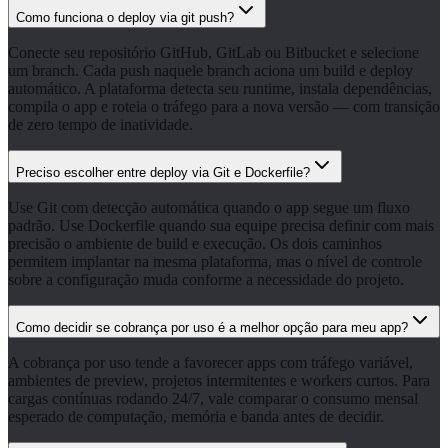
Como funciona o deploy via git push?
Conecte seu repositório GitHub, GitLab ou Bitbucket e selecione
um branch. Cada push naquele branch aciona um build e deploy
automático. A plataforma detecta seu runtime, instala dependências,
compila o app e roteia o tráfego para a nova versão — com transição
de zero tempo de inatividade.
Preciso escolher entre deploy via Git e Dockerfile?
Use Git com detecção automática quando o app segue um fluxo
padrão. Use Dockerfile quando sua equipe precisa definir com mais
precisão o ambiente de build e execução. Os dois caminhos
permitem implantar na mesma plataforma, mas o nível de controle
sobre a configuração muda conforme a necessidade do projeto.
Como decidir se cobrança por uso é a melhor opção para meu app?
A cobrança por uso tende a favorecer apps com tráfego variável,
ambientes de preview, projetos intermitentes e workers curtos. Para
cargas contínuas rodando 24/7, vale comparar o consumo mensal
esperado de computação, memória e banda antes de decidir.