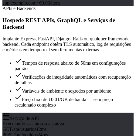
app.exemplo.com
~€0,03/hora
APIs e Backends
Hospede REST APIs, GraphQL e Serviços de
Backend
Implante Express, FastAPI, Django, Rails ou qualquer framework
backend. Cada endpoint obtém TLS automático, log de requisições
e métricas em tempo real sem ferramentas externas.
Tempos de resposta abaixo de 50ms em configurações
padrão
Verificações de integridade automáticas com recuperação
de falhas
Variáveis de ambiente e segredos por ambiente
Preço fixo de €0.01/GB de banda — sem preço
escalonado complexo
Serviço de API
Executando — auto-escala ativa
GET
/api/usuarios
12ms
POST
/api/pedidos
24ms