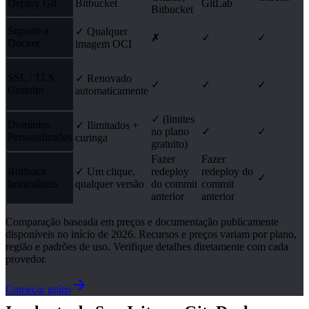
Deploy Git
Bitbucket
GitLab
Bitbucket
Suporte a
✓ Qualquer
✗
✓
✓
Docker
imagem OCI
SSL / TLS
✓ Renovado
✓
✓
✓
Gratuito
automaticamente
✓ (limites
Domínios
✓ Ilimitados +
no plano
✓
✓
Personalizados
curinga
gratuito)
Fazer
Fazer
Rollback
✓ Um clique,
redeploy
redeploy do
✓
Instantâneo
qualquer versão
do commit
commit
anterior
anterior
Comparação baseada em preços e documentação publicamente
disponíveis no início de 2026. Recursos e preços variam por plano,
região e padrões de uso. Verifique detalhes diretamente com cada
provedor.
Começar grátis