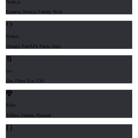
Node.js
Express, Next.js, Fastify, Nuxt
Python
Django, FastAPI, Flask, Aipo
Go
Gin, Fibra, Eco, Chi
Ruby
Trilhos, Sinatra, Hanami