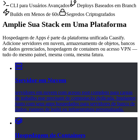
CLI para Usuários Avançados
Deploys Baseados em Branch
Builds em Menos de 60s
Segredos Criptografados
Amplie Sua Stack em Uma Plataforma
Hospedagem de Apps é parte da plataforma unificada Caasify.
Adicione servidores em nuvem, armazenamento de objetos, bancos
de dados gerenciados, hospedagem de containers ou acesso VPN —
tudo do mesmo painel, mesma conta, mesma fatura.
Servidor em Nuvem
servidores em nuvem com acesso root completo para cargas
de trabalho que precisam de computação dedicada. Implantee
junto com seus apps hospedados para servidores de banco de
dados, runners de build ou infraestrutura personalizada.
Hospedagem de Containers