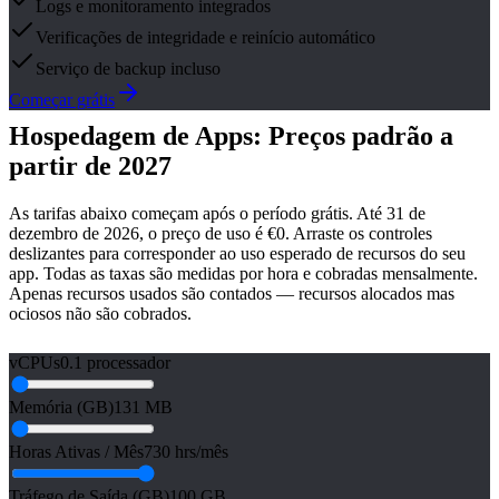
Logs e monitoramento integrados
Verificações de integridade e reinício automático
Serviço de backup incluso
Começar grátis
Hospedagem de Apps: Preços padrão a
partir de 2027
As tarifas abaixo começam após o período grátis. Até 31 de
dezembro de 2026, o preço de uso é €0. Arraste os controles
deslizantes para corresponder ao uso esperado de recursos do seu
app. Todas as taxas são medidas por hora e cobradas mensalmente.
Apenas recursos usados são contados — recursos alocados mas
ociosos não são cobrados.
vCPUs
0.1 processador
Memória (GB)
131 MB
Horas Ativas / Mês
730 hrs/mês
Tráfego de Saída (GB)
100 GB