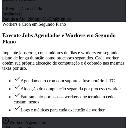
↓
Requisição recebida...
Instâncias
1
Partida a frio
:
280ms
~€1–3/mês típico
Workers e Cron em Segundo Plano
Execute Jobs Agendados e Workers em Segundo
Plano
Implante jobs cron, consumidores de filas e workers em segundo
plano de longa duração como processos separados. Cada worker
obtém sua própria alocação de computação e é cobrado nas mesmas
taxas por uso.
Agendamento cron com suporte a fuso horário UTC
Alocação de computação separada por processo worker
Faturamento por uso — workers que terminam cedo
custam menos
Logs e métricas para cada execução de worker
Workers Agendados
2 jobs cron ativos