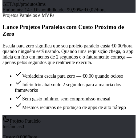
GET
/api/produtos
8ms
Endpoints
:
14
·
Disponibilidade
:
99,99%
~€0,02/hora
Projetos Paralelos e MVPs
Lance Projetos Paralelos com Custo Próximo de
Zero
Escala para zero significa que seu projeto paralelo custa €0.00/hora
quando ninguém está usando. Quando uma requisição chega, o app
inicia em frio em menos de 2 segundos e o faturamento começa —
apenas pelos segundos que realmente executa.
Verdadeira escala para zero — €0.00 quando ocioso
Início frio abaixo de 2 segundos para a maioria dos
frameworks
Sem gasto mínimo, sem compromisso mensal
Mesmos recursos de produção de apps de alto tráfego
Projeto Paralelo
Instâncias
0
Custo
:
0,00€/hora