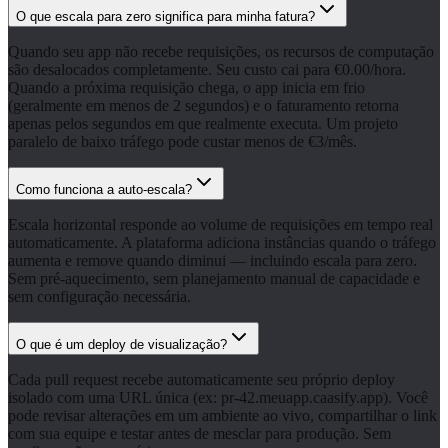
O que escala para zero significa para minha fatura?
Quando seu app não recebe requisições, os recursos de computação
são desalocados completamente. Seu custo cai para €0.00/hora.
Quando a próxima requisição chega, o app inicia em frio
(geralmente em menos de 2 segundos) e o faturamento retorna
apenas pelos segundos em que realmente executa. Um projeto
paralelo de baixo tráfego pode custar menos de €3/mês.
Como funciona a auto-escala?
Escala horizontal responde ao volume de requisições em tempo real
automaticamente. A plataforma adiciona instâncias quando o tráfego
aumenta e remove quando diminui — incluindo escala para zero.
Sem pré-aquecimento, sem planejamento manual de capacidade e
sem configuração necessária.
O que é um deploy de visualização?
Cada pull request recebe automaticamente seu próprio deploy
isolado com uma URL única (ex: pr-42.meuapp.caasify.app). Você
pode revisar alterações em um ambiente ao vivo, compartilhar o link
com sua equipe e testar antes de mesclar para produção. Sem