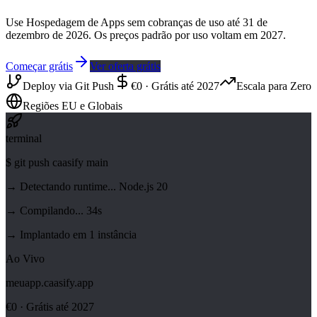
Use Hospedagem de Apps sem cobranças de uso até 31 de
dezembro de 2026. Os preços padrão por uso voltam em 2027.
Começar grátis
Ver oferta grátis
Deploy via Git Push
€0 · Grátis até 2027
Escala para Zero
Regiões EU e Globais
terminal
$
git push caasify main
→ Detectando runtime... Node.js 20
→ Compilando... 34s
→ Implantado em 1 instância
Ao Vivo
meuapp.caasify.app
€0 · Grátis até 2027