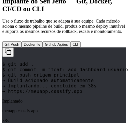
Implante do Seu Jeito — Git, Docker,
CI/CD ou CLI
Use o fluxo de trabalho que se adapta à sua equipe. Cada método
aciona o mesmo pipeline de build, produz o mesmo deploy imutável
e suporta os mesmos recursos de rollback, escala e monitoramento.
Git Push
Dockerfile
GitHub Ações
CLI
$
 git add .
$
 git commit -m "feat: add dashboard usuario
$
 git push origem principal
→ Build acionado automaticamente
→ Implantando... concluído em 38s
→ https://meuapp.caasify.app
Implantado
meuapp.caasify.app
38s