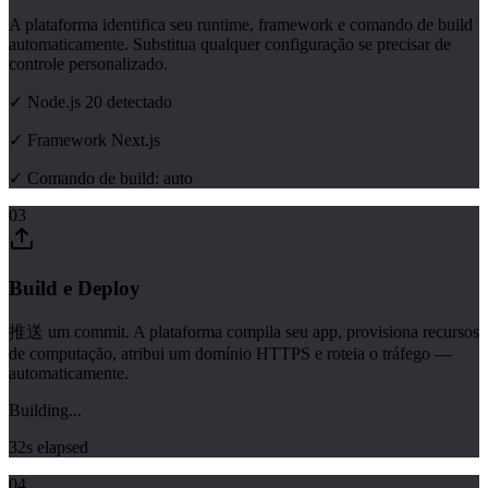
A plataforma identifica seu runtime, framework e comando de build
automaticamente. Substitua qualquer configuração se precisar de
controle personalizado.
✓ Node.js 20 detectado
✓ Framework Next.js
✓ Comando de build: auto
03
Build e Deploy
推送 um commit. A plataforma compila seu app, provisiona recursos
de computação, atribui um domínio HTTPS e roteia o tráfego —
automaticamente.
Building...
32s elapsed
04