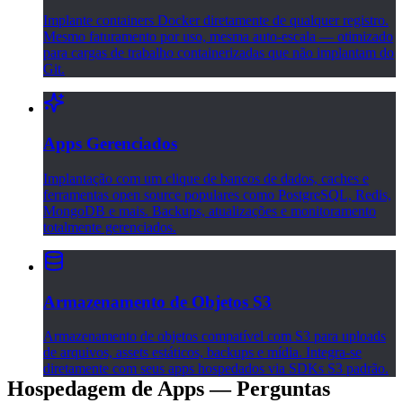
Implante containers Docker diretamente de qualquer registro.
Mesmo faturamento por uso, mesma auto-escala — otimizado
para cargas de trabalho containerizadas que não implantam do
Git.
Apps Gerenciados
Implantação com um clique de bancos de dados, caches e
ferramentas open source populares como PostgreSQL, Redis,
MongoDB e mais. Backups, atualizações e monitoramento
totalmente gerenciados.
Armazenamento de Objetos S3
Armazenamento de objetos compatível com S3 para uploads
de arquivos, assets estáticos, backups e mídia. Integra-se
diretamente com seus apps hospedados via SDKs S3 padrão.
Hospedagem de Apps — Perguntas