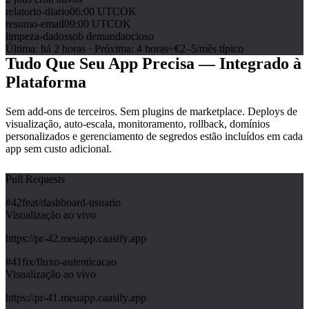
relatorio-diario
06:00 UTC
OK
resumo-email
09:00 UTC
OK
limpeza-dados
sob demanda
ocioso
Última
:
há 2 horas
·
Próxima
:
4 horas
~€2–5/mês típico
Tudo Que Seu App Precisa — Integrado à
Plataforma
Sem add-ons de terceiros. Sem plugins de marketplace. Deploys de
visualização, auto-escala, monitoramento, rollback, domínios
personalizados e gerenciamento de segredos estão incluídos em cada
app sem custo adicional.
Pull Requests
#
42
feat/dashboard-usuario
Visualização ao vivo
https://pr-42.meuapp.caasify.app
#
41
fix/fluxo-autenticacao
Visualização ao vivo
https://pr-41.meuapp.caasify.app