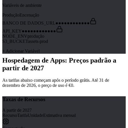
Variáveis de ambiente
Produção
Encenação
BANCO DE DADOS_URL
●●●●●●●●●●●●
API_KEY
●●●●●●●●●●●●
NODE_ENV
produção
S3_BUCKET
assets-prod
+ Adicionar Variável
Hospedagem de Apps: Preços padrão a
partir de 2027
As tarifas abaixo começam após o período grátis. Até 31 de
dezembro de 2026, o preço de uso é €0.
Taxas de Recursos
A partir de 2027
Recurso
Tarifa
Unidade
Estimativa mensal