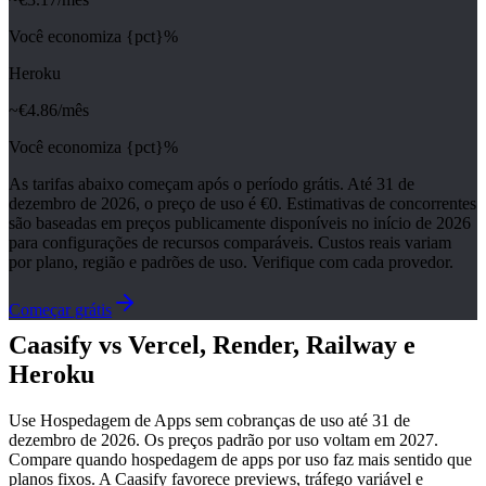
Você economiza {pct}%
Heroku
~€
4.86
/mês
Você economiza {pct}%
As tarifas abaixo começam após o período grátis. Até 31 de
dezembro de 2026, o preço de uso é €0. Estimativas de concorrentes
são baseadas em preços publicamente disponíveis no início de 2026
para configurações de recursos comparáveis. Custos reais variam
por plano, região e padrões de uso. Verifique com cada provedor.
Começar grátis
Caasify vs Vercel, Render, Railway e
Heroku
Use Hospedagem de Apps sem cobranças de uso até 31 de
dezembro de 2026. Os preços padrão por uso voltam em 2027.
Compare quando hospedagem de apps por uso faz mais sentido que
planos fixos. A Caasify favorece previews, tráfego variável e