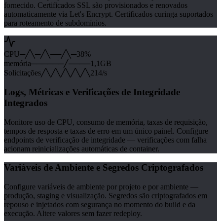
fornecido. Certificados SSL são provisionados e renovados
automaticamente via Let's Encrypt. Certificados curinga suportados
para roteamento de subdomínios.
CPU
─╱╲─╱╲──╱╲─
38%
memória
──────╱────
1,1GB
Solicitações
╱╲╱╲╱╲╱╲╱╲
214/s
Logs, Métricas e Verificações de Integridade
Integrados
Monitore uso de CPU, consumo de memória, taxas de requisição,
tempos de resposta e taxas de erro em um único painel. Configure
endpoints de verificação de integridade — verificações com falha
acionam reinicializações automáticas de container.
Variáveis de Ambiente e Segredos Criptografados
Configure variáveis de ambiente por projeto e por ambiente —
produção, staging e visualização. Segredos são criptografados em
repouso e injetados com segurança no momento do build e da
execução. Altere valores sem fazer redeploy.