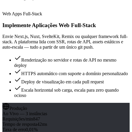
Web Apps Full-Stack
Implemente Aplicações Web Full-Stack
Envie Next.js, Nuxt, SvelteKit, Remix ou qualquer framework full-
stack. A plataforma lida com SSR, rotas de API, assets estáticos e
auto-escala — tudo a partir de um único git push.
Renderização no servidor e rotas de API no mesmo
deploy
HTTPS automático com suporte a domínio personalizado
Deploy de visualização em cada pull request
Escala horizontal sob carga, escala para zero quando
ocioso
Produção
Ao Vivo — 3 instâncias
Requisições/min
847
Tempo de resposta
42ms
Taxa de erro
0,01%