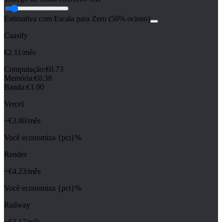
Estimativa com Escala para Zero (50% ocioso)
Caasify
€
2.11
/mês
Computação
:
€
0.73
Memória
:
€
0.38
Banda
:
€
1.00
Vercel
~€
3.80
/mês
Você economiza {pct}%
Render
~€
4.23
/mês
Você economiza {pct}%
Railway
~€
3.17
/mês