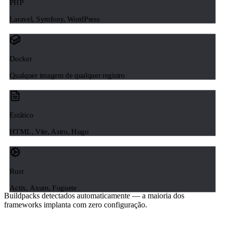
PHP
Laravel, Symfony, WordPress
Docker
Qualquer imagem de qualquer registro
Estático
HTML, Vite, Astro, Hugo
Rust
Actix, Axum, Foguete
Buildpacks detectados automaticamente — a maioria dos
frameworks implanta com zero configuração.