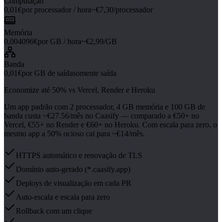
Computação
0,01€
por processador / hora
~€7,30/processador
Memória
0,004096€
por GB / hora
~€2,99/GB
Banda
0,01€
por GB de saída
somente saída
Economize até 50% vs Vercel, Render e Heroku
Um app padrão com 2 processador, 4 GB memória e 100 GB de
banda custa ~€27.56/mês no Caasify — comparado a €50+ no
Vercel, €55+ no Render e €60+ no Heroku. Com escala para zero, o
mesmo app a 50% ocioso cai para ~€14/mês.
HTTPS automático e renovação de TLS
Domínio auto-gerado (*.caasify.app)
Deploys de visualização em cada PR
Auto-escala e escala para zero
Rollback com um clique