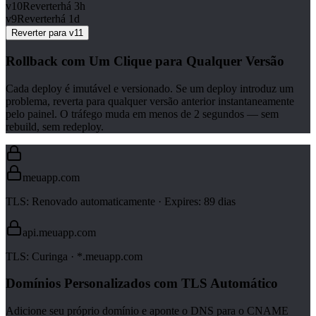
v10
Reverter
há 3h
v9
Reverter
há 1d
Reverter para v11
Rollback com Um Clique para Qualquer Versão
Cada deploy é imutável e versionado. Se um deploy introduz um
problema, reverta para qualquer versão anterior instantaneamente
pelo painel. O tráfego muda em menos de 2 segundos — sem
rebuild, sem redeploy.
meuapp.com
TLS:
Renovado automaticamente
· Expires: 89 dias
api.meuapp.com
TLS:
Curinga
· *.meuapp.com
Domínios Personalizados com TLS Automático
Adicione seu próprio domínio e aponte o DNS para o CNAME