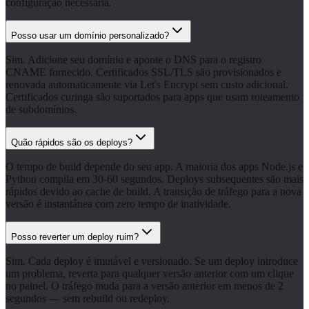
configuração necessária.
Posso usar um domínio personalizado?
Sim. Adicione seu domínio e aponte o DNS para o registro
CNAME fornecido. Certificados SSL/TLS são provisionados e
renovada automaticamente via Let's Encrypt sem custo adicional.
Certificados curinga são suportados para apps que usam roteamento
de subdomínios.
Quão rápidos são os deploys?
O tempo de build depende do seu app. A maioria dos apps Node.js e
Python compila em 30-60 segundos. Deploys subsequentes são mais
rápidos devido ao cache de build. A transição de tráfego para a nova
versão é instantânea com zero tempo de inatividade.
Posso reverter um deploy ruim?
Sim. Cada deploy é imutável e versionado. Se um deploy introduce
um problema, reverta para qualquer versão anterior com um clique
no painel. O tráfego muda para a versão anterior em menos de 2
segundos — sem rebuild ou redeploy.