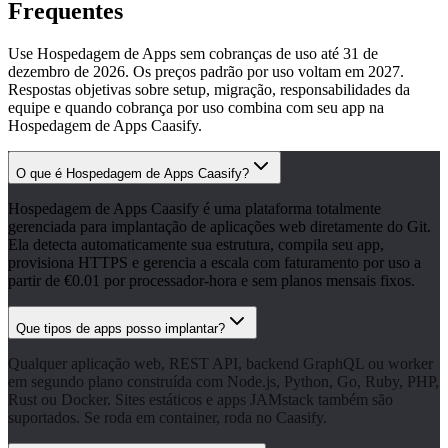
Frequentes
Use Hospedagem de Apps sem cobranças de uso até 31 de
dezembro de 2026. Os preços padrão por uso voltam em 2027.
Respostas objetivas sobre setup, migração, responsabilidades da
equipe e quando cobrança por uso combina com seu app na
Hospedagem de Apps Caasify.
O que é Hospedagem de Apps Caasify?
Hospedagem de Apps Caasify é uma plataforma totalmente
gerenciada para implantação de aplicações web diretamente do Git.
Ela detecta automaticamente sua estrutura, compila seu app,
provisiona HTTPS e gerencia a escala com faturamento por uso a
partir de €0.01 por processador-hora e sem planos mensais fixos.
Que tipos de apps posso implantar?
Qualquer aplicação web, REST API, backend GraphQL ou worker
em segundo plano construída com Node.js, Python, Go, Ruby, PHP,
Rust ou Docker. Sites estáticos e apps JAMstack também são
suportados. Se roda em container, roda no Caasify.