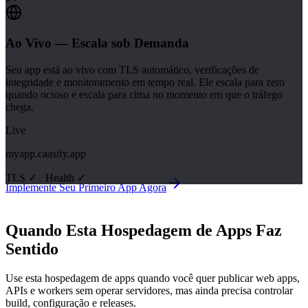
Ao Vivo — Escala sob Demanda
Seu app está ao vivo com TLS automático, verificações de
integridade e monitoramento em tempo real. Ele escala para zero
quando ocioso e escala para cima no momento em que o tráfego
chega.
Live
myapp.caasify.app
TLS ✓
Health
✓
Implemente Seu Primeiro App Agora
Quando Esta Hospedagem de Apps Faz
Sentido
Use esta hospedagem de apps quando você quer publicar web apps,
APIs e workers sem operar servidores, mas ainda precisa controlar
build, configuração e releases.