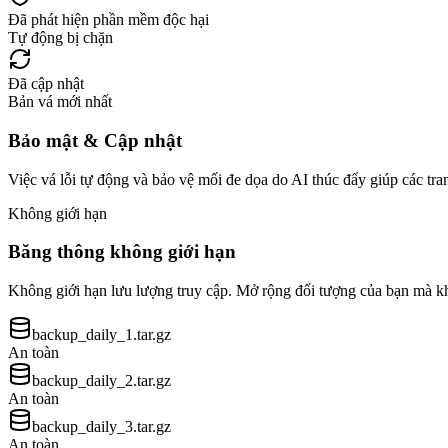
Đã phát hiện phần mềm độc hại
Tự động bị chặn
Đã cập nhật
Bản vá mới nhất
Bảo mật & Cập nhật
Việc vá lỗi tự động và bảo vệ mối đe dọa do AI thúc đẩy giúp các tra
Không giới hạn
Băng thông không giới hạn
Không giới hạn lưu lượng truy cập. Mở rộng đối tượng của bạn mà k
backup_daily_
1
.tar.gz
An toàn
backup_daily_
2
.tar.gz
An toàn
backup_daily_
3
.tar.gz
An toàn