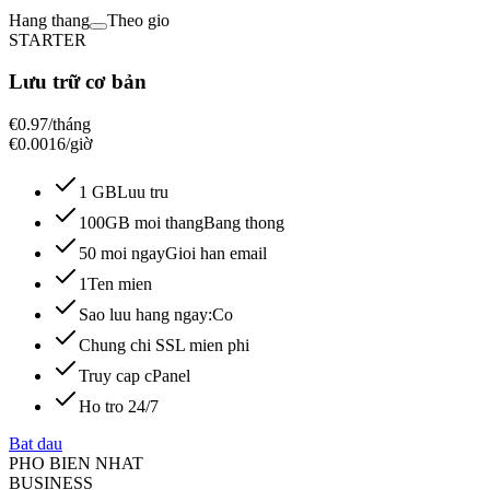
Hang thang
Theo gio
STARTER
Lưu trữ cơ bản
€
0.97
/tháng
€0.0016/giờ
1 GB
Luu tru
100GB moi thang
Bang thong
50 moi ngay
Gioi han email
1
Ten mien
Sao luu hang ngay:
Co
Chung chi SSL mien phi
Truy cap cPanel
Ho tro 24/7
Bat dau
PHO BIEN NHAT
BUSINESS