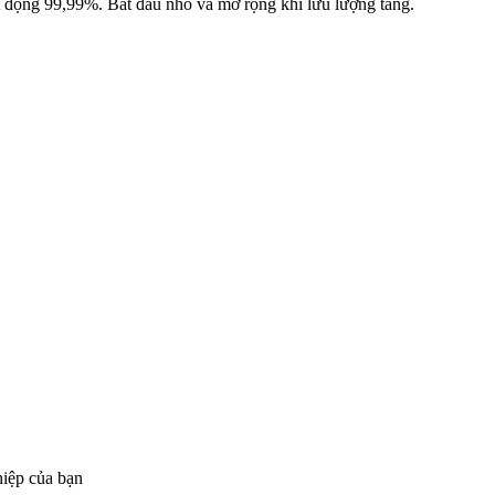
ạt động 99,99%. Bắt đầu nhỏ và mở rộng khi lưu lượng tăng.
hiệp của bạn