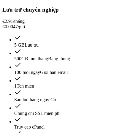
Lưu trữ chuyên nghiệp
€
2.91
/tháng
€0.0047/giờ
5 GB
Luu tru
500GB moi thang
Bang thong
100 moi ngay
Gioi han email
1
Ten mien
Sao luu hang ngay:
Co
Chung chi SSL mien phi
Truy cap cPanel