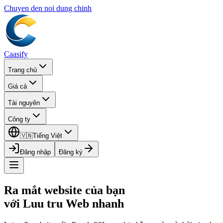
Chuyen den noi dung chinh
Caasify
Trang chủ
Giá cả
Tài nguyên
Công ty
🇻🇳
Tiếng Việt
Đăng nhập
Đăng ký
Ra mắt website của bạn
với Luu tru Web nhanh