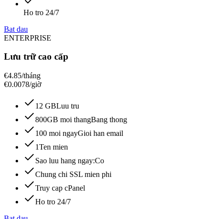
Ho tro 24/7
Bat dau
ENTERPRISE
Lưu trữ cao cấp
€
4.85
/tháng
€0.0078/giờ
12 GB
Luu tru
800GB moi thang
Bang thong
100 moi ngay
Gioi han email
1
Ten mien
Sao luu hang ngay:
Co
Chung chi SSL mien phi
Truy cap cPanel
Ho tro 24/7
Bat dau