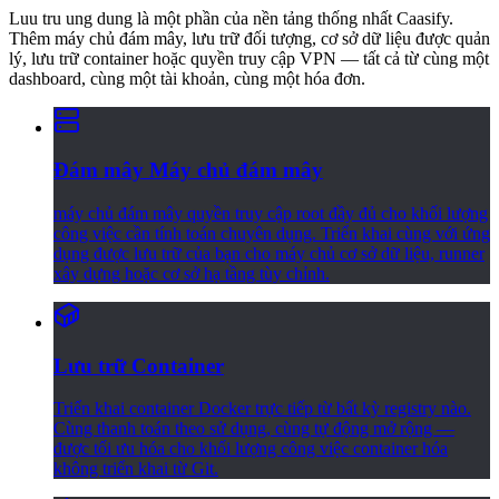
Luu tru ung dung là một phần của nền tảng thống nhất Caasify.
Thêm máy chủ đám mây, lưu trữ đối tượng, cơ sở dữ liệu được quản
lý, lưu trữ container hoặc quyền truy cập VPN — tất cả từ cùng một
dashboard, cùng một tài khoản, cùng một hóa đơn.
Đám mây Máy chủ đám mây
máy chủ đám mây quyền truy cập root đầy đủ cho khối lượng
công việc cần tính toán chuyên dụng. Triển khai cùng với ứng
dụng được lưu trữ của bạn cho máy chủ cơ sở dữ liệu, runner
xây dựng hoặc cơ sở hạ tầng tùy chỉnh.
Lưu trữ Container
Triển khai container Docker trực tiếp từ bất kỳ registry nào.
Cùng thanh toán theo sử dụng, cùng tự động mở rộng —
được tối ưu hóa cho khối lượng công việc container hóa
không triển khai từ Git.