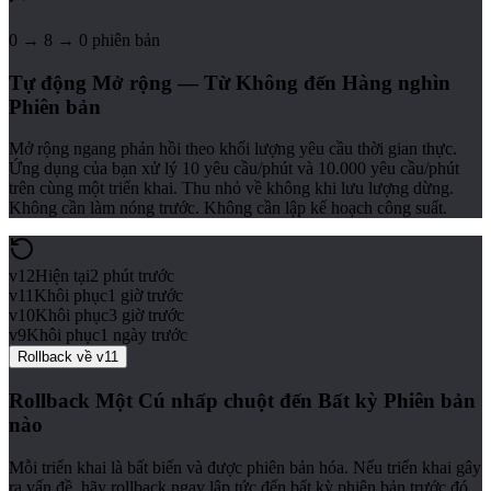
0 → 8 → 0 phiên bản
Tự động Mở rộng — Từ Không đến Hàng nghìn
Phiên bản
Mở rộng ngang phản hồi theo khối lượng yêu cầu thời gian thực.
Ứng dụng của bạn xử lý 10 yêu cầu/phút và 10.000 yêu cầu/phút
trên cùng một triển khai. Thu nhỏ về không khi lưu lượng dừng.
Không cần làm nóng trước. Không cần lập kế hoạch công suất.
v12
Hiện tại
2 phút trước
v11
Khôi phục
1 giờ trước
v10
Khôi phục
3 giờ trước
v9
Khôi phục
1 ngày trước
Rollback về v11
Rollback Một Cú nhấp chuột đến Bất kỳ Phiên bản
nào
Mỗi triển khai là bất biến và được phiên bản hóa. Nếu triển khai gây
ra vấn đề, hãy rollback ngay lập tức đến bất kỳ phiên bản trước đó