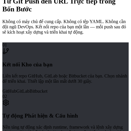
Từ Git Push đến URL Trực tiếp trong
Bốn Bước
Không có máy chủ để cung cấp. Không có tệp YAML. Không cần
đội ngũ DevOps. Kết nối repo của bạn một lần — mỗi push sau đó
sẽ kích hoạt xây dựng và triển khai tự động.
01
Kết nối Kho của bạn
Liên kết repo GitHub, GitLab hoặc Bitbucket của bạn. Chọn nhánh
để triển khai. Thiết lập một lần mất dưới 30 giây.
GitHub
GitLab
Bitbucket
02
Tự động Phát hiện & Cấu hình
Nền tảng tự động xác định runtime, framework và lệnh xây dựng