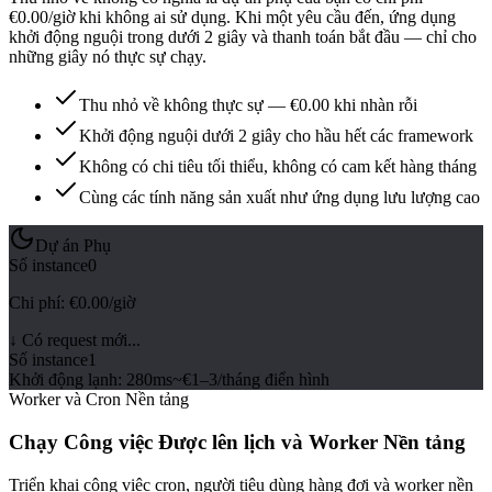
€0.00/giờ khi không ai sử dụng. Khi một yêu cầu đến, ứng dụng
khởi động nguội trong dưới 2 giây và thanh toán bắt đầu — chỉ cho
những giây nó thực sự chạy.
Thu nhỏ về không thực sự — €0.00 khi nhàn rỗi
Khởi động nguội dưới 2 giây cho hầu hết các framework
Không có chi tiêu tối thiểu, không có cam kết hàng tháng
Cùng các tính năng sản xuất như ứng dụng lưu lượng cao
Dự án Phụ
Số instance
0
Chi phí
:
€0.00/giờ
↓
Có request mới...
Số instance
1
Khởi động lạnh
:
280ms
~€1–3/tháng điển hình
Worker và Cron Nền tảng
Chạy Công việc Được lên lịch và Worker Nền tảng
Triển khai công việc cron, người tiêu dùng hàng đợi và worker nền