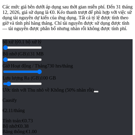
Các mức giá bên dưới áp dụng sau thời gian miễn phí. Đến 31 tháng
12, 2026, giá sử dụng là €0. Kéo thanh trượt để phù hợp với việc sử
dụng tài nguyên dự kiến của ứng dụng. Tất cả tỷ lệ được tính theo
giờ và tính phí hàng tháng. Chỉ tài nguyên được sử dụng được tính
— tài nguyên được phân bổ nhưng nhàn rỗi không được tính phí.
bộ xử lý
0.1 bộ xử lý
Bộ nhớ (GB)
131 MB
Giờ Hoạt động / Tháng
730 hrs/tháng
Lưu lượng Ra (GB)
100 GB
Ước tính với Thu nhỏ về Không (50% nhàn rỗi)
Caasify
€
2.11
/tháng
Tính toán
:
€
0.73
Bộ nhớ
:
€
0.38
Băng thông
:
€
1.00