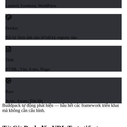
Laravel, Symfony, WordPress
Docker
Bất kỳ hình ảnh nào từ bất kỳ registry nào
Tĩnh
HTML, Vite, Astro, Hugo
Rust
Actix, Axum, Tên lửa
Buildpack tự động phát hiện — hầu hết các framework triển khai
mà không cần cấu hình.