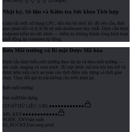
Yêu cầu/s
╱╲╱╲╱╲╱╲╱╲
214/giây
Nhật ký, Số liệu và Kiểm tra Sức khỏe Tích hợp
Giám sát mức sử dụng CPU, tiêu thụ bộ nhớ, tốc độ yêu cầu, thời
gian phản hồi và tỷ lệ lỗi từ một dashboard duy nhất. Định cấu hình
endpoint kiểm tra sức khỏe — kiểm tra không thành công kích hoạt
khởi động lại container tự động.
Biến Môi trường và Bí mật Được Mã hóa
Định cấu hình biến môi trường theo dự án và theo môi trường —
sản xuất, staging và xem trước. Bí mật được mã hóa khi lưu trữ và
được tiêm một cách an toàn vào thời điểm xây dựng và thời gian
chạy. Thay đổi giá trị mà không cần triển khai lại.
Biến môi trường
Sản xuất
Dàn dựng
CƠ SỞ DỮ LIỆU_URL
●●●●●●●●●●●●
API_KEY
●●●●●●●●●●●●
NODE_ENV
sản xuất
S3_BUCKET
tai-sang-prod