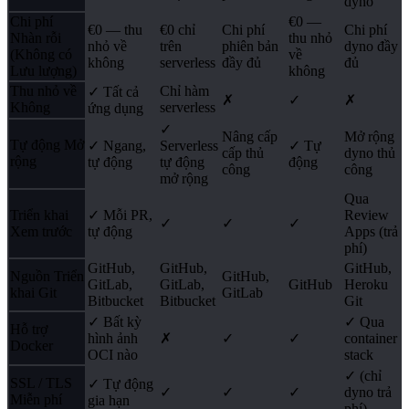
dyno
Chi phí
€0 —
€0 — thu
€0 chỉ
Chi phí
Chi phí
Nhàn rỗi
thu nhỏ
nhỏ về
trên
phiên bản
dyno đầy
(Không có
về
không
serverless
đầy đủ
đủ
Lưu lượng)
không
Thu nhỏ về
Chỉ hàm
✓ Tất cả
✗
✓
✗
Không
serverless
ứng dụng
✓
Nâng cấp
Mở rộng
Tự động Mở
✓ Ngang,
Serverless
✓ Tự
cấp thủ
dyno thủ
rộng
tự động
tự động
động
công
công
mở rộng
Qua
Triển khai
✓ Mỗi PR,
Review
✓
✓
✓
Xem trước
tự động
Apps (trả
phí)
GitHub,
GitHub,
GitHub,
Nguồn Triển
GitHub,
GitLab,
GitLab,
GitHub
Heroku
khai Git
GitLab
Bitbucket
Bitbucket
Git
✓ Bất kỳ
✓ Qua
Hỗ trợ
hình ảnh
✗
✓
✓
container
Docker
OCI nào
stack
✓ (chỉ
SSL / TLS
✓ Tự động
✓
✓
✓
dyno trả
Miễn phí
gia hạn
phí)