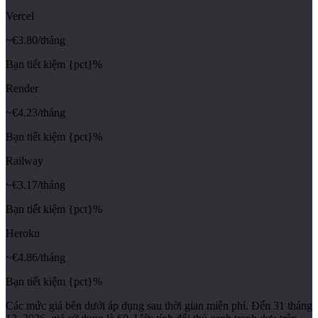
Vercel
~€
3.80
/tháng
Bạn tiết kiệm {pct}%
Render
~€
4.23
/tháng
Bạn tiết kiệm {pct}%
Railway
~€
3.17
/tháng
Bạn tiết kiệm {pct}%
Heroku
~€
4.86
/tháng
Bạn tiết kiệm {pct}%
Các mức giá bên dưới áp dụng sau thời gian miễn phí. Đến 31 tháng