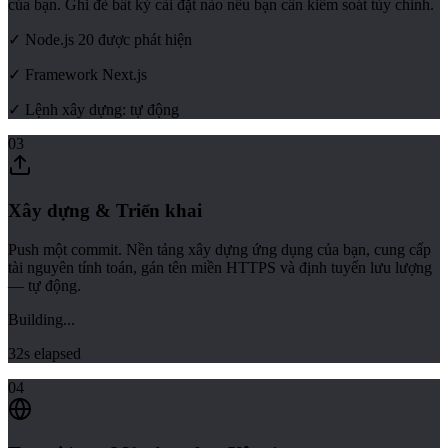
của bạn. Ghi đè bất kỳ cài đặt nào nếu bạn cần kiểm soát tùy chỉnh.
✓ Node.js 20 được phát hiện
✓ Framework Next.js
✓ Lệnh xây dựng: tự động
03
Xây dựng & Triển khai
Push một commit. Nền tảng xây dựng ứng dụng của bạn, cung cấp
tài nguyên tính toán, gán tên miền HTTPS và định tuyến lưu lượng
— tự động.
Building...
32s elapsed
04