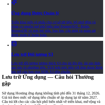
Ứng dụng Được Quản lý
Triển khai một cú nhấp cho cơ sở dữ liệu, bộ nhớ đệm và
công cụ nguồn mở phổ biến như PostgreSQL, Redis,
MongoDB và hơn thế nữa. Sao lưu, cập nhật và giám sát
được quản lý hoàn toàn.
Lưu trữ Đối tượng S3
Lưu trữ đối tượng tương thích S3 cho tải lên tệp, tài sản tĩnh,
sao lưu và phương tiện. Tích hợp trực tiếp với ứng dụng được
lưu trữ của bạn qua SDK S3 tiêu chuẩn.
Lưu trữ Ứng dụng — Câu hỏi Thường
gặp
Sử dụng Hosting ứng dụng không tính phí đến 31 tháng 12, 2026.
Giá trả theo mức sử dụng tiêu chuẩn sẽ áp dụng lại từ năm 2027.
Câu trả lời cho các câu hỏi phổ biến nhất về triển khai, mở rộng và