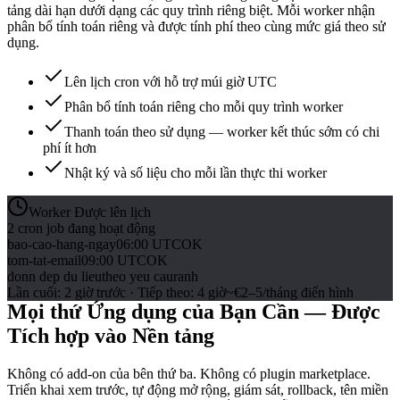
tảng dài hạn dưới dạng các quy trình riêng biệt. Mỗi worker nhận
phân bổ tính toán riêng và được tính phí theo cùng mức giá theo sử
dụng.
Lên lịch cron với hỗ trợ múi giờ UTC
Phân bổ tính toán riêng cho mỗi quy trình worker
Thanh toán theo sử dụng — worker kết thúc sớm có chi
phí ít hơn
Nhật ký và số liệu cho mỗi lần thực thi worker
Worker Được lên lịch
2 cron job đang hoạt động
bao-cao-hang-ngay
06:00 UTC
OK
tom-tat-email
09:00 UTC
OK
donn dep du lieu
theo yeu cau
ranh
Lần cuối
:
2 giờ trước
·
Tiếp theo
:
4 giờ
~€2–5/tháng điển hình
Mọi thứ Ứng dụng của Bạn Cần — Được
Tích hợp vào Nền tảng
Không có add-on của bên thứ ba. Không có plugin marketplace.
Triển khai xem trước, tự động mở rộng, giám sát, rollback, tên miền