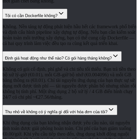
thời gian chết bằng không.
Tôi có cần Dockerfile không?
Không. Nền tảng tự động phát hiện hầu hết các framework phổ biến
và định cấu hình pipeline xây dựng tự động. Nếu bạn cần kiểm soát
hoàn toàn môi trường xây dựng, bạn có thể cung cấp Dockerfile —
cả hai quy trình làm việc đều tạo ra cùng kết quả triển khai.
Định giá hoạt động như thế nào? Có gói hàng tháng không?
Không có gói cố định, phí ghế và chi tiêu tối thiểu. Bạn trả tiền theo
bộ xử lý-giờ (€0.01), mỗi GB-giờ bộ nhớ (€0.004096) và mỗi GB
băng thông ra (€0.01). Chỉ tài nguyên ứng dụng của bạn thực sự sử
dụng mới được tính phí — tài nguyên được phân bổ nhưng nhàn rỗi
không bị tính phí. Một ứng dụng 2 bộ xử lý / 4 GB điển hình chạy
24/7 có chi phí ~€27.56/tháng.
Thu nhỏ về không có ý nghĩa gì đối với hóa đơn của tôi?
Khi ứng dụng của bạn không nhận được yêu cầu nào, tài nguyên
tính toán được giải phóng hoàn toàn. Chi phí của bạn giảm xuống
€0.00/giờ. Khi yêu cầu tiếp theo đến, ứng dụng khởi động nguội