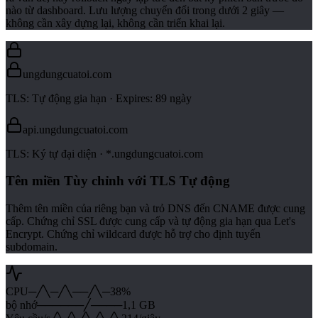
nào từ dashboard. Lưu lượng chuyển đổi trong dưới 2 giây —
không cần xây dựng lại, không cần triển khai lại.
ungdungcuatoi.com
TLS:
Tự động gia hạn
· Expires: 89 ngày
api.ungdungcuatoi.com
TLS:
Ký tự đại diện
· *.ungdungcuatoi.com
Tên miền Tùy chỉnh với TLS Tự động
Thêm tên miền của riêng bạn và trỏ DNS đến CNAME được cung
cấp. Chứng chỉ SSL được cung cấp và tự động gia hạn qua Let's
Encrypt. Chứng chỉ wildcard được hỗ trợ cho định tuyến
subdomain.
CPU
─╱╲─╱╲──╱╲─
38%
bộ nhớ
──────╱────
1,1 GB