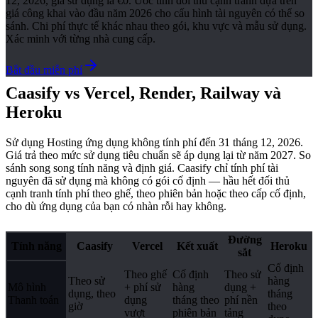
12, 2026, giá sử dụng là €0. Ước tính đối thủ cạnh tranh dựa trên
giá công khai vào đầu năm 2026 cho cấu hình tài nguyên có thể so
sánh. Chi phí thực tế khác nhau theo gói, khu vực và mẫu sử dụng.
Xác minh với từng nhà cung cấp.
Bắt đầu miễn phí
Caasify vs Vercel, Render, Railway và
Heroku
Sử dụng Hosting ứng dụng không tính phí đến 31 tháng 12, 2026.
Giá trả theo mức sử dụng tiêu chuẩn sẽ áp dụng lại từ năm 2027. So
sánh song song tính năng và định giá. Caasify chỉ tính phí tài
nguyên đã sử dụng mà không có gói cố định — hầu hết đối thủ
cạnh tranh tính phí theo ghế, theo phiên bản hoặc theo cấp cố định,
cho dù ứng dụng của bạn có nhàn rỗi hay không.
Đường
Tính năng
Caasify
Vercel
Kết xuất
Heroku
sắt
Cố định
Theo ghế
Cố định
Theo sử
Theo sử
hàng
Mô hình
+ phí sử
hàng
dụng +
dụng, theo
tháng
Thanh toán
dụng
tháng theo
phí nền
giờ
theo
vượt
phiên bản
tảng