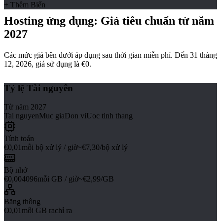
+ Thêm Biến
Hosting ứng dụng: Giá tiêu chuẩn từ năm
2027
Các mức giá bên dưới áp dụng sau thời gian miễn phí. Đến 31 tháng
12, 2026, giá sử dụng là €0.
Tỷ lệ Tài nguyên
Từ năm 2027
Tai nguyen
Muc gia
Don vi
Uoc tinh thang
Tính toán
€0,01
mỗi bộ xử lý / giờ
~€7,30/bộ xử lý
Bộ nhớ
€0,004096
mỗi GB / giờ
~€2,99/GB
Băng thông
€0,01
mỗi GB ra
chỉ ra