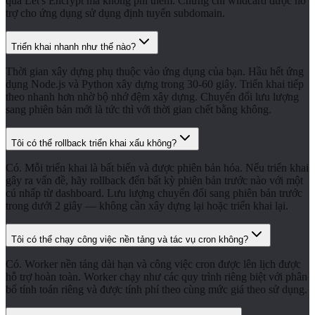
qua Let's Encrypt mà không phí thêm. Chứng chỉ wildcard được hỗ
trợ cho ứng dụng sử dụng định tuyến subdomain.
Triển khai nhanh như thế nào?
Thời gian xây dựng phụ thuộc vào ứng dụng của bạn. Hầu hết ứng
dụng Node.js và Python xây dựng trong 30-60 giây. Triển khai tiếp
theo nhanh hơn nhờ bộ nhớ đệm xây dựng. Chuyển đổi lưu lượng
sang phiên bản mới là tức thì với thời gian chết bằng không.
Tôi có thể rollback triển khai xấu không?
Có. Mỗi triển khai là bất biến và được phiên bản hóa. Nếu triển khai
gây ra vấn đề, hãy rollback đến bất kỳ phiên bản trước nào với một
cú nhấp từ dashboard. Lưu lượng chuyển đổi sang phiên bản trước
trong dưới 2 giây — không cần xây dựng lại hoặc triển khai lại.
Tôi có thể chạy công việc nền tảng và tác vụ cron không?
Có. Worker nền tảng dài hạn và công việc cron được lên lịch được
hỗ trợ hoàn toàn. Worker chạy như các quy trình riêng biệt với phân
bổ tính toán riêng và được tính phí theo cùng mức giá theo sử dụng.