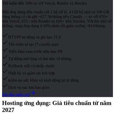
Tiết kiệm đến 50% so với Vercel, Render và Heroku
Một ứng dụng tiêu chuẩn với 2 bộ xử lý, 4 GB bộ nhớ và 100 GB
băng thông có chi phí ~€27.56/tháng trên Caasify — so với €50+
trên Vercel, €55+ trên Render và €60+ trên Heroku. Với thu nhỏ về
không, cùng ứng dụng ở 50% nhàn rỗi giảm xuống ~€14/tháng.
HTTPS tự động và gia hạn TLS
Tên miền tự tạo (*.caasify.app)
Triển khai xem trước trên mọi PR
Tự động mở rộng và thu nhỏ về không
Rollback một cú nhấp chuột
Nhật ký và giám sát tích hợp
Kiểm tra sức khỏe và khởi động lại tự động
Dịch vụ sao lưu bao gồm
Bắt đầu miễn phí
Hosting ứng dụng: Giá tiêu chuẩn từ năm
2027