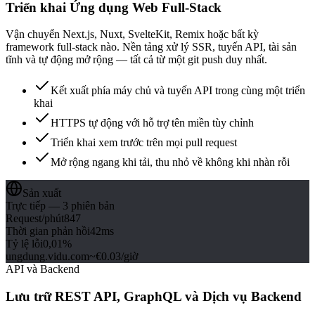
Triển khai Ứng dụng Web Full-Stack
Vận chuyển Next.js, Nuxt, SvelteKit, Remix hoặc bất kỳ
framework full-stack nào. Nền tảng xử lý SSR, tuyến API, tài sản
tĩnh và tự động mở rộng — tất cả từ một git push duy nhất.
Kết xuất phía máy chủ và tuyến API trong cùng một triển
khai
HTTPS tự động với hỗ trợ tên miền tùy chỉnh
Triển khai xem trước trên mọi pull request
Mở rộng ngang khi tải, thu nhỏ về không khi nhàn rỗi
Sản xuất
Trực tiếp — 3 phiên bản
Request/phút
847
Thời gian phản hồi
42ms
Tỷ lệ lỗi
0,01%
ungdung.vidu.com
~€0.03/giờ
API và Backend
Lưu trữ REST API, GraphQL và Dịch vụ Backend