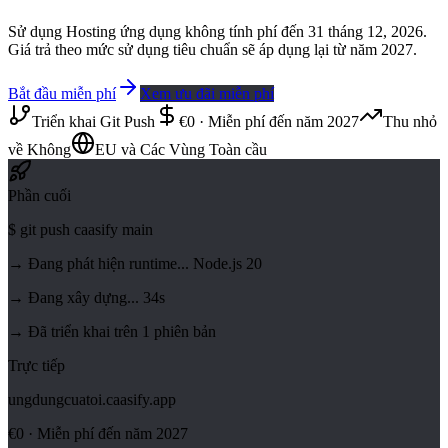
Sử dụng Hosting ứng dụng không tính phí đến 31 tháng 12, 2026.
Giá trả theo mức sử dụng tiêu chuẩn sẽ áp dụng lại từ năm 2027.
Bắt đầu miễn phí
Xem ưu đãi miễn phí
Triển khai Git Push
€0 · Miễn phí đến năm 2027
Thu nhỏ
về Không
EU và Các Vùng Toàn cầu
Phần cuối
$
git push caasify main
→ Đang phát hiện runtime... Node.js 20
→ Đang xây dựng... 34s
→ Đã triển khai trên 1 phiên bản
Trực tiếp
ungdungcuatoi.caasify.app
€0 · Miễn phí đến năm 2027