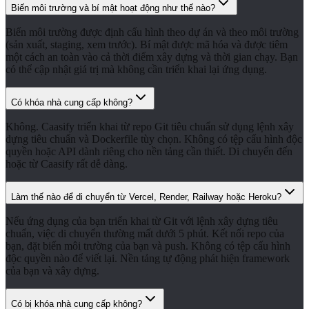
Biến môi trường và bí mật hoạt động như thế nào?
Biến môi trường được định cấu hình theo dự án và theo môi trường
(sản xuất, staging, xem trước). Bí mật được mã hóa và được tiêm
một cách an toàn vào cả thời điểm xây dựng và thời gian chạy. Bạn
có thể cập nhật giá trị mà không cần triển khai lại ứng dụng.
Có khóa nhà cung cấp không?
Không. Caasify triển khai từ repo Git tiêu chuẩn sử dụng lệnh xây
dựng tiêu chuẩn và Dockerfile tùy chọn. Không có tệp cấu hình độc
quyền hoặc API dành riêng cho nền tảng cần thiết. Di chuyển đến
hoặc từ Caasify rất dễ dàng.
Làm thế nào để di chuyển từ Vercel, Render, Railway hoặc Heroku?
Nếu ứng dụng của bạn triển khai từ Git với lệnh xây dựng tiêu
chuẩn, việc di chuyển thường mất dưới 5 phút. Kết nối repo của
bạn, đặt biến môi trường của bạn và push. Không có tệp cấu hình
độc quyền nào để viết lại. Nền tảng tự động phát hiện framework
của bạn và xây dựng.
Có bị khóa nhà cung cấp không?