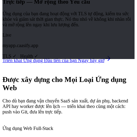
Trực tiếp — Mở rộng theo Yêu cầu
Ứng dụng của bạn đang hoạt động với TLS tự động, kiểm tra sức
khỏe và giám sát thời gian thực. Nó thu nhỏ về không khi nhàn rỗi
và mở rộng lên ngay khi lưu lượng đến.
Live
myapp.caasify.app
TLS ✓
Health
✓
Triển khai Ứng dụng Đầu tiên của bạn Ngay bây giờ
Được xây dựng cho Mọi Loại Ứng dụng
Web
Cho dù bạn đang vận chuyển SaaS sản xuất, dự án phụ, backend
API hay worker được lên lịch — triển khai theo cùng một cách:
push vào Git, đưa lên trực tiếp.
Ứng dụng Web Full-Stack