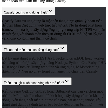
thanh toán trên Lưu trữ Ứng dụng Caasify.
Caasify Luu tru ung dung là gì?
Caasify Luu tru ung dung là một nền tảng được quản lý hoàn toàn
để triển khai ứng dụng web trực tiếp từ Git. Nó tự động phát hiện
framework của bạn, xây dựng ứng dụng, cung cấp HTTPS và quản
lý mở rộng với thanh toán theo sử dụng từ €0.01 mỗi bộ xử lý-giờ
và không có gói hàng tháng cố định.
Tôi có thể triển khai loại ứng dụng nào?
Bất kỳ ứng dụng web, REST API, backend GraphQL hoặc worker
nền tảng nào được xây dựng bằng Node.js, Python, Go, Ruby, PHP,
Rust hoặc Docker. Trang web tĩnh và ứng dụng JAMstack cũng
được hỗ trợ. Nếu nó chạy trong container, nó chạy trên Caasify.
Triển khai git push hoạt động như thế nào?
Kết nối repo GitHub, GitLab hoặc Bitbucket của bạn và chọn một
nhánh. Mỗi push đến nhánh đó kích hoạt xây dựng và triển khai tự
động. Nền tảng phát hiện runtime của bạn, cài đặt phụ thuộc, xây
dựng ứng dụng và định tuyến lưu lượng đến phiên bản mới — với