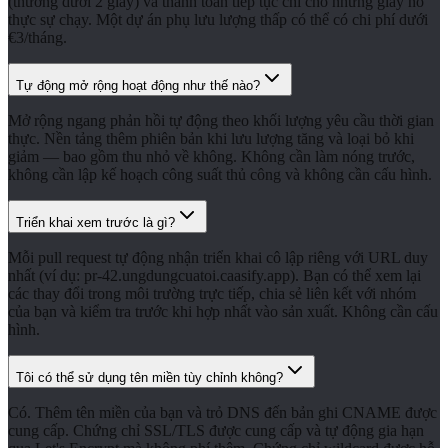
(thường dưới 2 giây) và thanh toán tiếp tục chỉ cho những giây nó
thực sự chạy. Một dự án phụ lưu lượng thấp có thể có chi phí dưới
€3/tháng.
Tự động mở rộng hoạt động như thế nào?
Mở rộng ngang phản hồi tự động theo khối lượng yêu cầu thời gian
thực. Nền tảng thêm phiên bản khi lưu lượng tăng và loại bỏ khi
giảm — bao gồm thu nhỏ về không. Không cần làm nóng trước,
không cần lập kế hoạch công suất thủ công và không cần cấu hình.
Triển khai xem trước là gì?
Mỗi pull request tự động nhận triển khai cô lập riêng với URL duy
nhất (ví dụ: pr-42.ungdungcuatoi.caasify.app). Bạn có thể xem lại
các thay đổi trong môi trường trực tiếp, chia sẻ liên kết với nhóm
của bạn và kiểm tra trước khi hợp nhất vào sản xuất. Không cần cấu
hình.
Tôi có thể sử dụng tên miền tùy chỉnh không?
Có. Thêm tên miền của bạn và trỏ DNS đến bản ghi CNAME được
cung cấp. Chứng chỉ SSL/TLS được cung cấp và tự động gia hạn