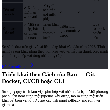
✓ (giới
✓ Không
Tên miền
hạn trên
giới hạn +
✓
✓
✓
Tùy chỉnh
gói miễn
wildcard
phí)
Triển khai
Qua
✓ Một cú
Triển khai
Rollback
lại
rollback
nhấp, bất
lại commit
✓
Tức thì
commit
phiên
kỳ phiên
trước
trước
bản
bản nào
So sánh dựa trên giá và tài liệu công khai vào đầu năm 2026. Tính
năng và giá khác nhau theo gói, khu vực và mẫu sử dụng. Xác minh
chi tiết trực tiếp với từng nhà cung cấp.
Bắt đầu miễn phí
Triển khai theo Cách của Bạn — Git,
Docker, CI/CD hoặc CLI
Sử dụng quy trình làm việc phù hợp với nhóm của bạn. Mỗi phương
pháp kích hoạt cùng một pipeline xây dựng, tạo ra cùng một triển
khai bất biến và hỗ trợ cùng các tính năng rollback, mở rộng và
giám sát.