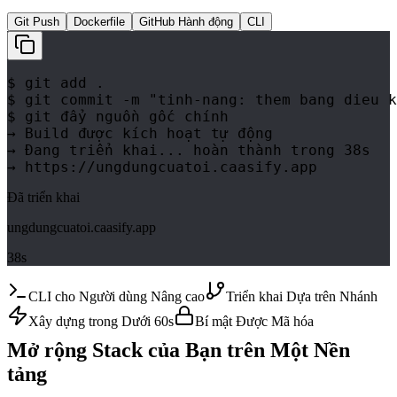
Git Push
Dockerfile
GitHub Hành động
CLI
$
 git add .
$
 git commit -m "tinh-nang: them bang dieu k
$
 git đẩy nguồn gốc chính
→ Build được kích hoạt tự động
→ Đang triển khai... hoàn thành trong 38s
→ https://ungdungcuatoi.caasify.app
Đã triển khai
ungdungcuatoi.caasify.app
38s
CLI cho Người dùng Nâng cao
Triển khai Dựa trên Nhánh
Xây dựng trong Dưới 60s
Bí mật Được Mã hóa
Mở rộng Stack của Bạn trên Một Nền
tảng