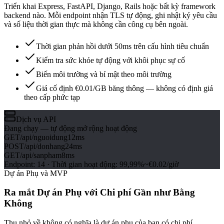
Triển khai Express, FastAPI, Django, Rails hoặc bất kỳ framework
backend nào. Mỗi endpoint nhận TLS tự động, ghi nhật ký yêu cầu
và số liệu thời gian thực mà không cần công cụ bên ngoài.
Thời gian phản hồi dưới 50ms trên cấu hình tiêu chuẩn
Kiểm tra sức khỏe tự động với khôi phục sự cố
Biến môi trường và bí mật theo môi trường
Giá cố định €0.01/GB băng thông — không có định giá
theo cấp phức tạp
Dịch vụ API
Đang chạy — tự động mở rộng hoạt động
GET
/api/nguoidung
12ms
POST
/api/donhang
24ms
GET
/api/sanpham
8ms
Endpoint
:
14
·
Thời gian hoạt động
:
99,99%
~€0.02/giờ
Dự án Phụ và MVP
Ra mắt Dự án Phụ với Chi phí Gần như Bằng
Không
Thu nhỏ về không có nghĩa là dự án phụ của bạn có chi phí