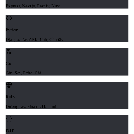
Express, Next.js, Fastify, Nuxt
Python
Django, FastAPI, Bình, Cần tây
Go
Gin, Sợi, Echo, Chi
Ruby
Đường ray, Sinatra, Hanami
PHP