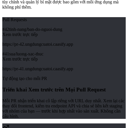
tùy chỉnh và quản lý bí mật được bao gồm với mỗi ứng dụng mà
không phí thêm.
Pull Requests
#
42
tinh-nang/ban-do-nguoi-dung
Xem trước trực tiếp
https://pr-42.ungdungcuatoi.caasify.app
#
41
sua/luong-xac-thuc
Xem trước trực tiếp
https://pr-41.ungdungcuatoi.caasify.app
Tự động tạo cho mỗi PR
Triển khai Xem trước trên Mọi Pull Request
Mỗi PR nhận triển khai cô lập riêng với URL duy nhất. Xem lại các
thay đổi frontend, kiểm tra endpoint API và chia sẻ liên kết staging
với nhóm của bạn — trước khi hợp nhất vào sản xuất. Không cần
cấu hình.