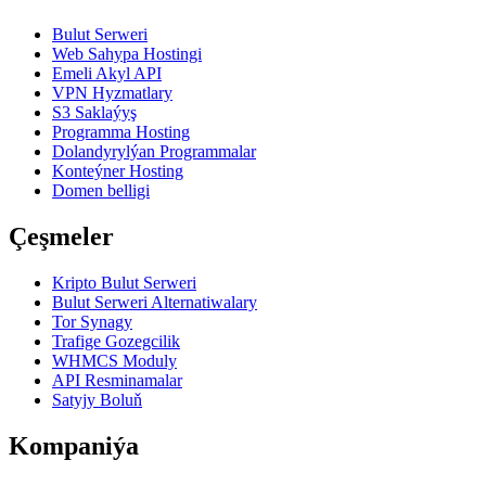
Bulut Serweri
Web Sahypa Hostingi
Emeli Akyl API
VPN Hyzmatlary
S3 Saklaýyş
Programma Hosting
Dolandyrylýan Programmalar
Konteýner Hosting
Domen belligi
Çeşmeler
Kripto Bulut Serweri
Bulut Serweri Alternatiwalary
Tor Synagy
Trafige Gozegcilik
WHMCS Moduly
API Resminamalar
Satyjy Boluň
Kompaniýa