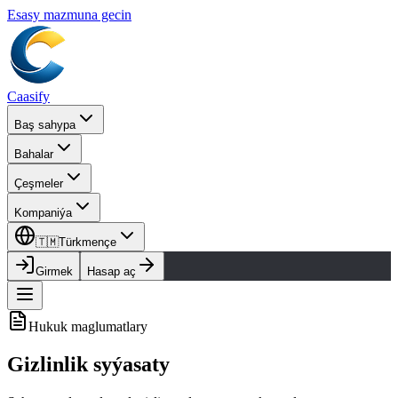
Esasy mazmuna gecin
Caasify
Baş sahypa
Bahalar
Çeşmeler
Kompaniýa
🇹🇲
Türkmençe
Girmek
Hasap aç
Hukuk maglumatlary
Gizlinlik syýasaty