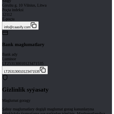
Salgy
Giruliu g. 10 Vilnius, Litwa
Poçta indeksi
12112
E-poçta
info@caasify.com
Bank maglumatlary
Bank ady
Luminor
LT253130010123471535
LT253130010123471535
Gizlinlik syýasaty
Maglumat goragy
Şahsy maglumatlary degişli maglumat gorag kanunlaryna
laýyklykda ýygnaýarys we gaýtadan işleýäris. Maglumatlaryňyz