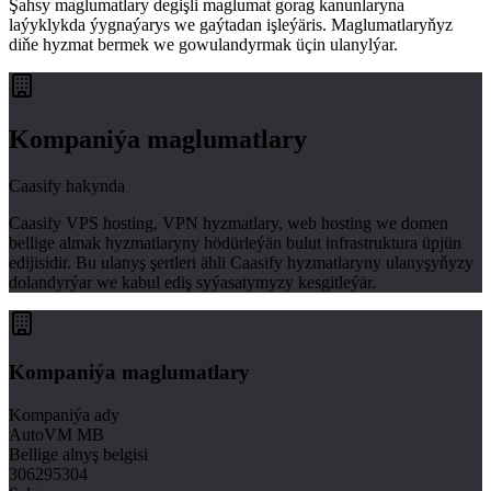
Şahsy maglumatlary degişli maglumat gorag kanunlaryna
laýyklykda ýygnaýarys we gaýtadan işleýäris. Maglumatlaryňyz
diňe hyzmat bermek we gowulandyrmak üçin ulanylýar.
Kompaniýa maglumatlary
Caasify hakynda
Caasify VPS hosting, VPN hyzmatlary, web hosting we domen
bellige almak hyzmatlaryny hödürleýän bulut infrastruktura üpjün
edijisidir. Bu ulanyş şertleri ähli Caasify hyzmatlaryny ulanyşyňyzy
dolandyrýar we kabul ediş syýasatymyzy kesgitleýär.
Kompaniýa maglumatlary
Kompaniýa ady
AutoVM MB
Bellige alnyş belgisi
306295304