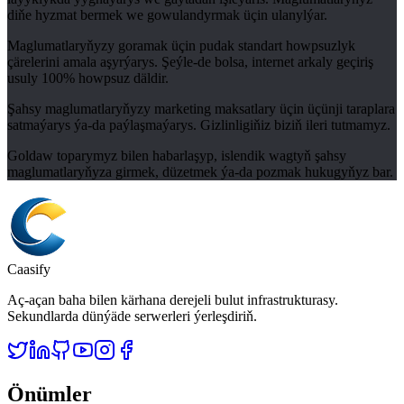
diňe hyzmat bermek we gowulandyrmak üçin ulanylýar.
Maglumatlaryňyzy goramak üçin pudak standart howpsuzlyk
çärelerini amala aşyrýarys. Şeýle-de bolsa, internet arkaly geçiriş
usuly 100% howpsuz däldir.
Şahsy maglumatlaryňyzy marketing maksatlary üçin üçünji taraplara
satmaýarys ýa-da paýlaşmaýarys. Gizlinligiňiz biziň ileri tutmamyz.
Goldaw toparymyz bilen habarlaşyp, islendik wagtyň şahsy
maglumatlaryňyza girmek, düzetmek ýa-da pozmak hukugyňyz bar.
Caasify
Aç-açan baha bilen kärhana derejeli bulut infrastrukturasy.
Sekundlarda dünýäde serwerleri ýerleşdiriň.
Önümler