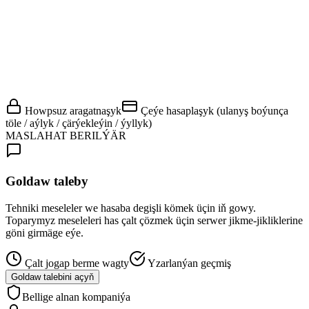
Howpsuz aragatnaşyk
Çeýe hasaplaşyk (ulanyş boýunça
töle / aýlyk / çärýekleýin / ýyllyk)
MASLAHAT BERILÝÄR
Goldaw taleby
Tehniki meseleler we hasaba degişli kömek üçin iň gowy.
Toparymyz meseleleri has çalt çözmek üçin serwer jikme-jikliklerine
göni girmäge eýe.
Çalt jogap berme wagty
Yzarlanýan geçmiş
Goldaw talebini açyň
Bellige alnan kompaniýa