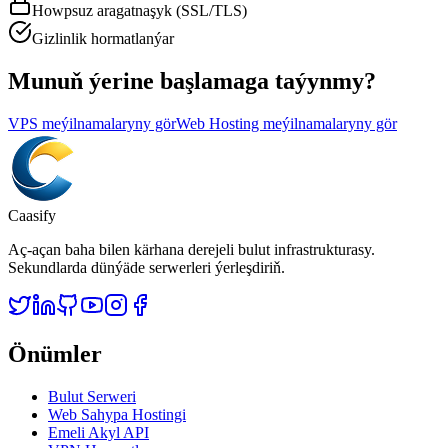
Howpsuz aragatnaşyk (SSL/TLS)
Gizlinlik hormatlanýar
Munuň ýerine başlamaga taýynmy?
VPS meýilnamalaryny gör
Web Hosting meýilnamalaryny gör
Caasify
Aç-açan baha bilen kärhana derejeli bulut infrastrukturasy.
Sekundlarda dünýäde serwerleri ýerleşdiriň.
Önümler
Bulut Serweri
Web Sahypa Hostingi
Emeli Akyl API