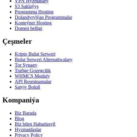
VPN Hyzmatlary
S3 Saklaýyş
Programma Hosting
Dolandyrylýan Programmalar
Konteýner Hosting
Domen belligi
Çeşmeler
Kripto Bulut Serweri
Bulut Serweri Alternatiwalary
Tor Synagy
Trafige Gozegcilik
WHMCS Moduly
API Resminamalar
Satyjy Boluň
Kompaniýa
Biz Barada
Blog
Biz bilen Habarlaşyň
Hyzmatdaşlar
Privacy Policy