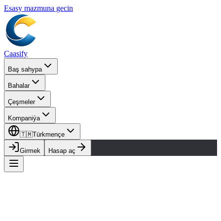
Esasy mazmuna gecin
Caasify
Baş sahypa
Bahalar
Çeşmeler
Kompaniýa
🇹🇲
Türkmençe
Girmek
Hasap aç