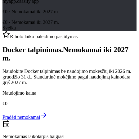
myapp.caasify.app
€0 · Nemokamai iki 2027 m.
€0 · Nemokamai iki 2027 m.
Sveika
Riboto laiko paleidimo pasiūlymas
Docker talpinimas
.
Nemokamai iki 2027
m.
Naudokite Docker talpinimas be naudojimo mokesčių iki 2026 m.
gruodžio 31 d..
Standartinė mokėjimo pagal naudojimą kainodara
grįš 2027 m.
Naudojimo kaina
€0
Pradėti nemokamai
Nemokamas laikotarpis baigiasi