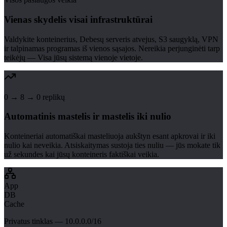
Vienas skydelis visai infrastruktūrai
Valdykite konteinerius, Debesų serveris atvejus, S3 saugyklą, VPN
ir talpinamas programas iš vienos sąsajos. Nereikia perjunginėti tarp
teikėjų — Visa jūsų sistemą vienoje vietoje.
0 → 8 → 0 replikų
Automatinis mastelis ir mastelis iki nulio
Konteineriai automatiškai masteliuoja aukštyn esant apkrovai ir iki
nulio kai neveikia. Atsiskaitymas sustoja ties nuliu — jūs mokate tik
už sekundes kai jūsų konteineris faktiškai veikia.
App
DB
Cache
Privatus tinklas — 10.0.0.0/16