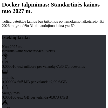
Docker talpinimas: Standartinės kainos
nuo 2027 m.
Toliau pateiktos kainos bus taikomos po nemokamo laikotarpio. Iki
2026 m. gruodžio 31 d. naudojimo kaina yra €0.
Išteklių tarifai
Nuo 2027 m.
Isteklius
Kaina
Vienetas
Men. ivertis
CPU
0,000010 €
už milicore per valandą
~7,30 €/procesorius
atmintis
0,000004 €
už MB per valandą
~2,99 €/GB
Saugojimas
0,000100 €
už GB per valandą
~0,073 €/GB