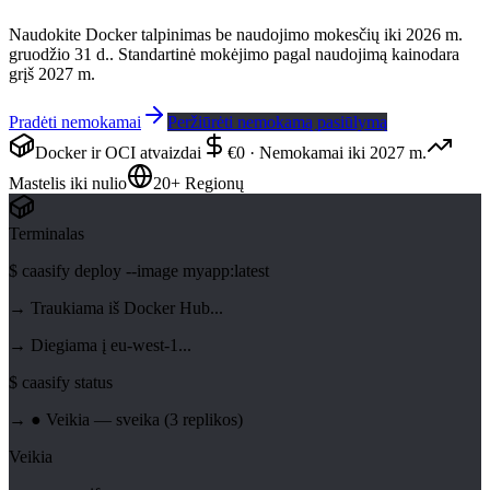
Naudokite Docker talpinimas be naudojimo mokesčių iki 2026 m.
gruodžio 31 d.. Standartinė mokėjimo pagal naudojimą kainodara
grįš 2027 m.
Pradėti nemokamai
Peržiūrėti nemokamą pasiūlymą
Docker ir OCI atvaizdai
€0 · Nemokamai iki 2027 m.
Mastelis iki nulio
20+ Regionų
Terminalas
$
caasify deploy --image myapp:latest
→ Traukiama iš Docker Hub...
→ Diegiama į eu-west-1...
$
caasify status
→ ● Veikia — sveika (3 replikos)
Veikia