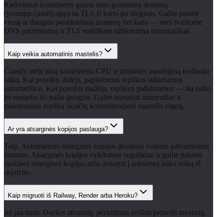
Kiekvienas konteineris gauna auto-generuotą domeną
(yourapp.caasify.app) su TLS iš karto po diegimo. Galite pridėti
vieną ar daugiau pasirinktinių domenų bet kada — mes tvarkome
DNS patvirtinimą ir TLS sertifikato užtikrinimą automatiškai.
Kaip veikia automatinis mastelis?
Caasify stebi jūsų konteinerio CPU ir atminties naudojimą realiuoju
laiku. Kai poreikis didėja, papildomos replikos sukuriamos
automatiškai. Kai poreikis mažėja, replikos pašalinamos — iki nulio
jei mastelis iki nulio įjungtas. Galite nustatyti minimalias ir
maksimalias replikų skaičių kontroliuodami mastelio elgesį.
Ar yra atsarginės kopijos paslauga?
Taip. Automatinės atsarginės kopijos įtrauktos visiems patvariniams
tomams. Atsarginės kopijos vykdomos reguliariai ir galite paleisti
rankines atsargines kopijas arba atstatyti į ankstesnį laiko tašką iš
skydelio.
Kaip migruoti iš Railway, Render arba Heroku?
Jei jau turite Docker atvaizdą, perkėlimas reiškia pernešti atvaizdą,