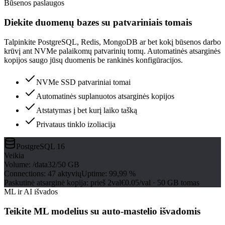
Būsenos paslaugos
Diekite duomenų bazes su patvariniais tomais
Talpinkite PostgreSQL, Redis, MongoDB ar bet kokį būsenos darbo
krūvį ant NVMe palaikomų patvarinių tomų. Automatinės atsarginės
kopijos saugo jūsų duomenis be rankinės konfigūracijos.
NVMe SSD patvariniai tomai
Automatinės suplanuotos atsarginės kopijos
Atstatymas į bet kurį laiko tašką
Privataus tinklo izoliacija
PostgreSQL 16
Veikia
Volume
:
/data
32/50 GB
Connections
:
47 aktyvių
Uptime
:
99,99 %
Paskutinė atsarginė kopija: prieš 2val
€0.05/val · 50 GB tomas
ML ir AI išvados
Teikite ML modelius su auto-mastelio išvadomis