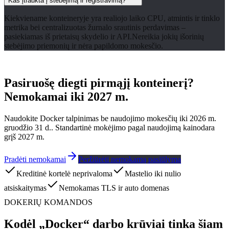
Kas įtraukta į stebėjimą ir registravimą?
Kiekviename konteineryje yra realiojo laiko CPU, atmintis ir tinklo
metrika bei centralizuotas žurnalo srautinis perdavimas –
pasiekiamas iš prietaisų skydelio ir API.Nereikia jokių išorinių
stebėjimo priemonių ir nėra papildomo mokesčio.
Pasiruošę diegti pirmąjį konteinerį?
Nemokamai iki 2027 m.
Naudokite Docker talpinimas be naudojimo mokesčių iki 2026 m.
gruodžio 31 d.. Standartinė mokėjimo pagal naudojimą kainodara
grįš 2027 m.
Pradėti nemokamai
Peržiūrėti nemokamą pasiūlymą
Kreditinė kortelė neprivaloma
Mastelio iki nulio
atsiskaitymas
Nemokamas TLS ir auto domenas
DOKERIŲ KOMANDOS
Kodėl „Docker“ darbo krūviai tinka šiam