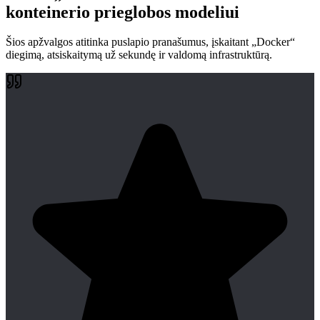
konteinerio prieglobos modeliui
Šios apžvalgos atitinka puslapio pranašumus, įskaitant „Docker“
diegimą, atsiskaitymą už sekundę ir valdomą infrastruktūrą.