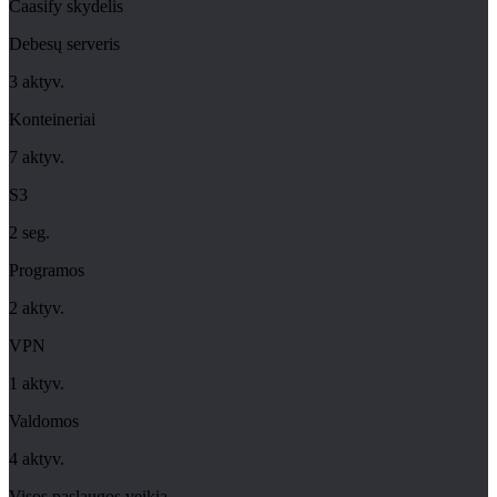
Caasify skydelis
Debesų serveris
3 aktyv.
Konteineriai
7 aktyv.
S3
2 seg.
Programos
2 aktyv.
VPN
1 aktyv.
Valdomos
4 aktyv.
Visos paslaugos veikia