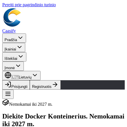
Pereiti prie pagrindinio turinio
Caasify
Pradžia
Įkainiai
Ištekliai
Įmonė
🇱🇹
Lietuvių
Prisijungti
Registruotis
Nemokamai iki 2027 m.
Diekite Docker Konteinerius.
Nemokamai
iki 2027 m.