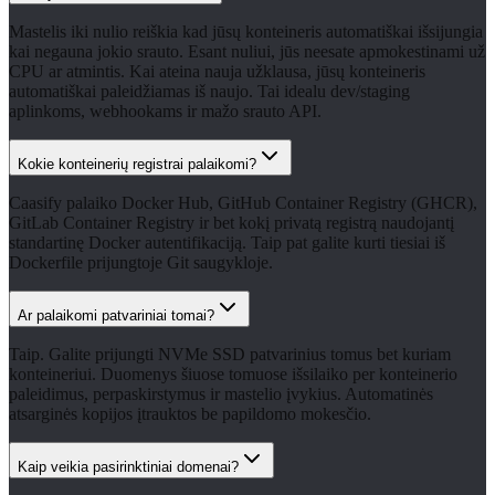
Mastelis iki nulio reiškia kad jūsų konteineris automatiškai išsijungia
kai negauna jokio srauto. Esant nuliui, jūs neesate apmokestinami už
CPU ar atmintis. Kai ateina nauja užklausa, jūsų konteineris
automatiškai paleidžiamas iš naujo. Tai idealu dev/staging
aplinkoms, webhookams ir mažo srauto API.
Kokie konteinerių registrai palaikomi?
Caasify palaiko Docker Hub, GitHub Container Registry (GHCR),
GitLab Container Registry ir bet kokį privatą registrą naudojantį
standartinę Docker autentifikaciją. Taip pat galite kurti tiesiai iš
Dockerfile prijungtoje Git saugykloje.
Ar palaikomi patvariniai tomai?
Taip. Galite prijungti NVMe SSD patvarinius tomus bet kuriam
konteineriui. Duomenys šiuose tomuose išsilaiko per konteinerio
paleidimus, perpaskirstymus ir mastelio įvykius. Automatinės
atsarginės kopijos įtrauktos be papildomo mokesčio.
Kaip veikia pasirinktiniai domenai?