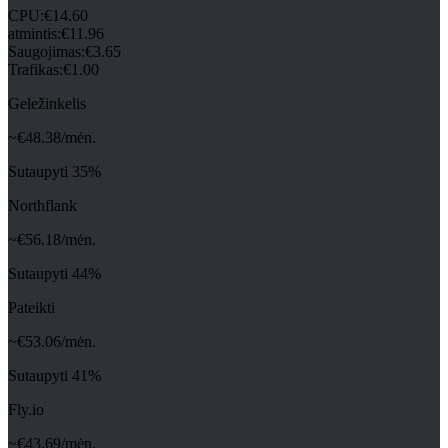
CPU
:
€
14.60
atmintis
:
€
11.96
Saugojimas
:
€
3.65
Trafikas
:
€
1.00
Geležinkelis
~€
48.38
/mėn.
Sutaupyti
35
%
Northflank
~€
56.18
/mėn.
Sutaupyti
44
%
Pateikti
~€
53.06
/mėn.
Sutaupyti
41
%
Fly.io
~€
43.69
/mėn.