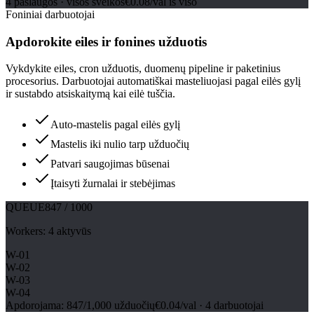
4 paslaugos · visos sveikos
€0.08/val iš viso
Foniniai darbuotojai
Apdorokite eiles ir fonines užduotis
Vykdykite eiles, cron užduotis, duomenų pipeline ir paketinius
procesorius. Darbuotojai automatiškai masteliuojasi pagal eilės gylį
ir sustabdo atsiskaitymą kai eilė tuščia.
Auto-mastelis pagal eilės gylį
Mastelis iki nulio tarp užduočių
Patvari saugojimas būsenai
Įtaisyti žurnalai ir stebėjimas
QUEUE
847 / 1000
Workers
:
4 aktyvūs
W-01
W-02
W-03
W-04
Apdorojama: 847/1,000 užduočių
€0.04/val · 4 darbuotojai