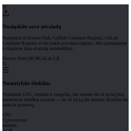
01
Nusiųskite savo atvaizdą
Nusiųskite iš Docker Hub, GitHub Container Registry, GitLab
Container Registry ar bet kokio privataus registro. Mes patraukiame
ir diegiame jūsų atvaizdą automatiškai.
Docker Hub
GHCR
GitLab CR
02
Nustatykite išteklius
Pasirinkite CPU, atmintis ir saugyklą. Jūs mokate tik už tai ką jūsų
konteineris faktiškai naudoja — ne už tai ką jūs skirtote. Keiskite bet
kada be prastovų.
CPU
2 procesorius
atmintis
4 GB