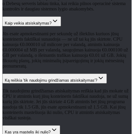
o Debesų serveris labiau tinka, kai reikia pilnos operacinė sistema
kontrolės ir daugiau sistemos lygio atsakomybės.
Kaip veikia atsiskaitymas?
Jūs esate apmokestinami per sekundę už išteklius kuriuos jūsų
konteineris faktiškai sunaudoja — ne už tai ką jūs skirtote. CPU
kainuoja €0.000010 už milicore per valandą, atmintis kainuoja
€0.000004 už MB per valandą, saugojimas kainuoja €0.000100 už
GB per valandą, o išeinantis trafikas kainuoja €0.01 už GB. Jokių
fiksuotų planų, jokių minimalių įsipareigojimų ir jokių mėnesinių
prenumeratų.
Ką reiškia 'tik naudojimu grindžiamas atsiskaitymas'?
Tik naudojimu grindžiamas atsiskaitymas reiškia kad jūs mokate už
CPU ir atmintis kurį jūsų konteineris faktiškai naudoja, ne už sumą
kurią jūs skirtote. Jei jūs skiriate 4 GB atmintis bet jūsų programa
naudoja tik 1.5 GB, jūs esate apmokestinami už 1.5 GB. Kai jūsų
konteineris masteliuoja iki nulio, CPU ir atmintis atsiskaitymas
visiškai sustoja.
Kas yra mastelis iki nulio?