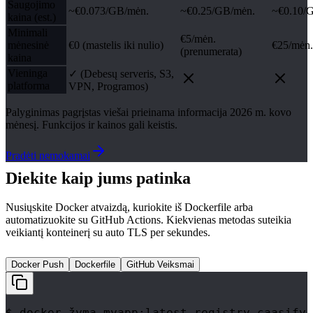
Saugojimo
~€0.073/GB/mėn.
~€0.25/GB/mėn.
~€0.10/
kaina (est.)
Minimali
€5/mėn.
mėnesinė
€0 (mastelis iki nulio)
€25/mėn.
(prenumerata)
kaina
Vieninga
✓ (Debesų serveris, S3,
platforma
VPN, Programos)
Palyginimas pagrįstas viešai prieinama informacija 2026 m. kovo
mėnesį. Funkcijos ir kainos gali keistis.
Pradėti nemokamai
Diekite kaip jums patinka
Nusiųskite Docker atvaizdą, kuriokite iš Dockerfile arba
automatizuokite su GitHub Actions. Kiekvienas metodas suteikia
veikiantį konteinerį su auto TLS per sekundes.
Docker Push
Dockerfile
GitHub Veiksmai
$ docker žyma myapp:latest registry.caasify.