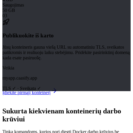
Saugojimas
50 GB
03
Publikuokite iš karto
Jūsų konteineris gauna viešą URL su automatiniu TLS, sveikatos
patikromis ir realiuoju laiku stebėjimu. Pridėkite pasirinktinį domeną
kada esate pasiruošę.
Veikia
myapp.caasify.app
TLS ✓ · Sveikata ✓
Įdiekite pirmąjį konteinerį
Sukurta kiekvienam konteinerių darbo
krūviui
Tinka komandoms, kurios nori diegti Docker darbo krūvius be