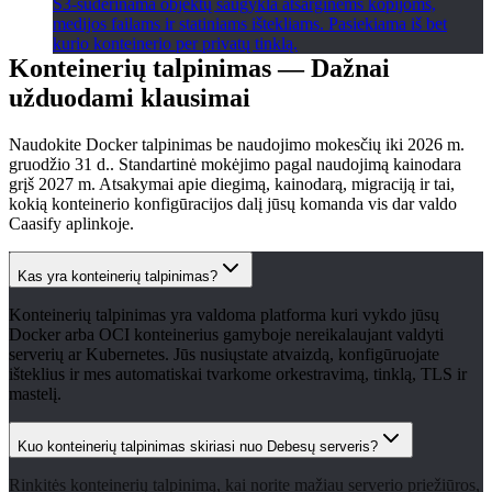
S3-suderinama objektų saugykla atsarginėms kopijoms,
medijos failams ir statiniams ištekliams. Pasiekiama iš bet
kurio konteinerio per privatų tinklą.
Konteinerių talpinimas — Dažnai
užduodami klausimai
Naudokite Docker talpinimas be naudojimo mokesčių iki 2026 m.
gruodžio 31 d.. Standartinė mokėjimo pagal naudojimą kainodara
grįš 2027 m. Atsakymai apie diegimą, kainodarą, migraciją ir tai,
kokią konteinerio konfigūracijos dalį jūsų komanda vis dar valdo
Caasify aplinkoje.
Kas yra konteinerių talpinimas?
Konteinerių talpinimas yra valdoma platforma kuri vykdo jūsų
Docker arba OCI konteinerius gamyboje nereikalaujant valdyti
serverių ar Kubernetes. Jūs nusiųstate atvaizdą, konfigūruojate
išteklius ir mes automatiskai tvarkome orkestravimą, tinklą, TLS ir
mastelį.
Kuo konteinerių talpinimas skiriasi nuo Debesų serveris?
Rinkitės konteinerių talpinimą, kai norite mažiau serverio priežiūros,