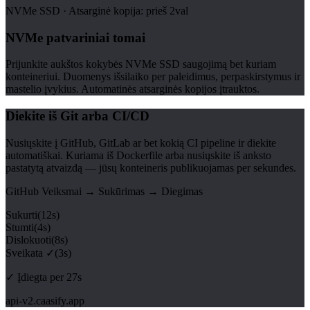
NVMe SSD · Atsarginė kopija: prieš 2val
NVMe patvariniai tomai
Prijunkite aukštos kokybės NVMe SSD saugojimą bet kuriam
konteineriui. Duomenys išsilaiko per paleidimus, perpaskirstymus ir
mastelio įvykius. Automatinės atsarginės kopijos įtrauktos.
Diekite iš Git arba CI/CD
Nusiųskite į GitHub, GitLab ar bet kokią CI pipeline ir diekite
automatiškai. Kuriama iš Dockerfile arba nusiųskite iš anksto
pastatytą atvaizdą — jūsų konteineris publikuojamas per sekundes.
GitHub Veiksmai → Sukūrimas → Diegimas
Sukurti
(
12s
)
Stumti
(
4s
)
Dislokuoti
(
8s
)
Sveikata ✓
(
3s
)
✓ Įdiegta per 27s
api-v2.caasify.app