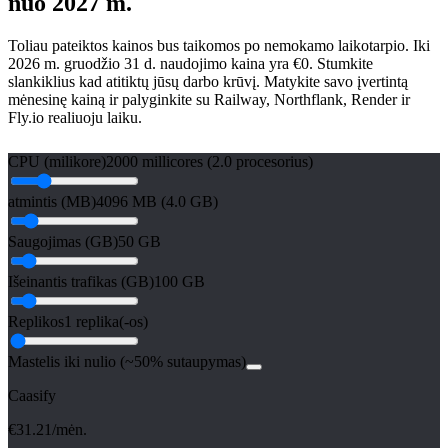
nuo 2027 m.
Toliau pateiktos kainos bus taikomos po nemokamo laikotarpio. Iki
2026 m. gruodžio 31 d. naudojimo kaina yra €0. Stumkite
slankiklius kad atitiktų jūsų darbo krūvį. Matykite savo įvertintą
mėnesinę kainą ir palyginkite su Railway, Northflank, Render ir
Fly.io realiuoju laiku.
CPU (milikore)
2000 millicores (2.0 procesorius)
atmintis (MB)
4096 MB (4.0 GB)
Saugojimas (GB)
50 GB
Išeinantis trafikas (GB)
100 GB
Replikos
1 replika(-os)
Mastelis iki nulio (~50% sutaupymas)
Caasify
€
31.21
/mėn.