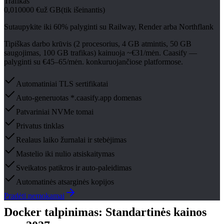
Trafikas
0,010000 €
už GB
(tik išeinantis)
Sutaupykite iki 60% palyginti su Railway, Render arba Northflank
Tipiškas darbo krūvis (2 procesorius, 4 GB atmintis, 50 GB
saugojimas, 100 GB trafikas) kainuoja ~€31/mėn. Caasify —
palyginti su €45–65/mėn. konkuruojančiose platformose.
Automatiniai TLS sertifikatai
Auto-generuotas *.caasify.app domenas
Patvariniai NVMe tomai
Privatus tinklas
Realaus laiko žurnalai ir stebėjimas
Mastelio iki nulio atsiskaitymas
Sveikatos patikros ir auto-paleidimas
Automatinės atsarginės kopijos
Pradėti nemokamai
Docker talpinimas: Standartinės kainos