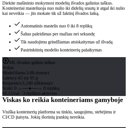
Diekite mašininio mokymosi modelių išvados galinius taškus.
Konteineriai masteliuoja nuo nulio iki didelių srautų ir atgal iki nulio
kai neveikia — jūs mokate tik už faktinį išvados laiką.
Automatinis mastelis nuo 0 iki 8 replikų
Šaltas paleidimas per mažiau nei sekundę
Tik naudojimu grindžiamas atsiskaitymas už išvadą
Pasirinktinių modelio konteinerių palaikymas
ML išvados galinis taškas
Veikia
Model
:
llama-3-8b-instruct
Latency
:
45 ms 95 p
Requests/s
:
1,240 užklausų/s
Scale
:
0 ←──●──→ 8 replikų
€0.12/val · 3 replikos aktyvios
Viskas ko reikia konteineriams gamyboje
Visiška konteinerių platforma su tinklu, saugojimu, stebėjimu ir
CI/CD įtaisyta. Jokių išorinių įrankių nereikia.