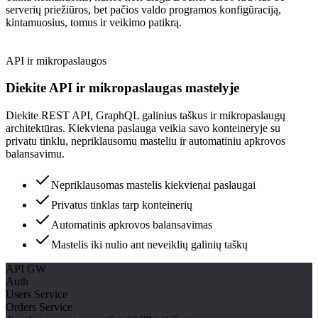
serverių priežiūros, bet pačios valdo programos konfigūraciją,
kintamuosius, tomus ir veikimo patikrą.
API ir mikropaslaugos
Diekite API ir mikropaslaugas mastelyje
Diekite REST API, GraphQL galinius taškus ir mikropaslaugų
architektūras. Kiekviena paslauga veikia savo konteineryje su
privatu tinklu, nepriklausomu masteliu ir automatiniu apkrovos
balansavimu.
Nepriklausomas mastelis kiekvienai paslaugai
Privatus tinklas tarp konteinerių
Automatinis apkrovos balansavimas
Mastelis iki nulio ant neveiklių galinių taškų
API GW
Auth
Users Service
Orders Service