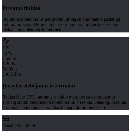
Privatus tinklas
Sujunkite konteinerius per privatų tinklą su automatine paslaugų
radimo funkcija. Duomenų bazės ir podėlio trafikas lieka viduje ir
niekada nepalieto viešo interneto.
CPU
42 %
atmintis
1.2GB
Trafikas
340 MB/s
Įtaisytas stebėjimas ir žurnalai
Realus laiko CPU, atmintis ir tinklo metrikos su centralizuotu
žurnalų srautu kiekvienam konteineriui. Nereikia Datadog, nereikia
Grafana — stebėjimas įtrauktas be papildomo mokesčio.
/data
82 %
·
50GB