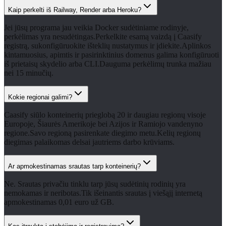
Kaip perkelti iš Railway, Render arba Heroku?
Jei jūsų programa jau veikia Docker sudėtiniame rodinyje,
perkėlimas yra nesudėtingas.Perkelkite esamą vaizdą į Caasify
registrą, sukonfigūruokite išteklių nustatymus ir įdiekite.Aplinkos
kintamuosius, apimtis ir pasirinktinius domenus galima konfigūruoti
iš prietaisų skydelio arba CLI.Dauguma perkėlimų trunka mažiau
nei 15 minučių.
Kokie regionai galimi?
Caasify siūlo konteinerių prieglobą 20 ir daugiau regionų visoje
Europoje, Šiaurės Amerikoje bei Azijos ir Ramiojo vandenyno
regione.Savo regioną pasirenkate diegimo metu.Kelių regionų
diegimas palaikomas delsai jautriems darbo krūviams.
Ar apmokestinamas srautas tarp konteinerių?
Ne. Srautas privačiu tinklu tarp jūsų sudėtinių rodinių yra
nemokamas ir neribotas.Tik išeinantis srautas į viešąjį internetą
apmokestinamas 0,01 euro už GB.