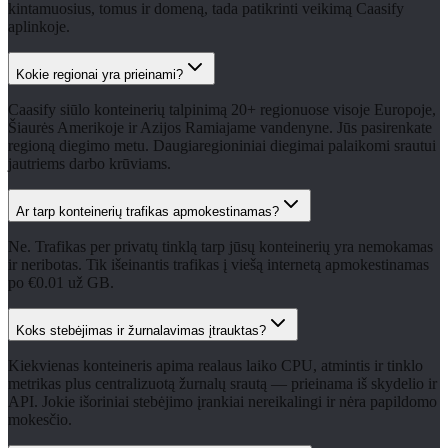
kintamuosius, tomus ir domeną, tada patikrinti veikimą Caasify
aplinkoje.
Kokie regionai yra prieinami?
Caasify siūlo konteinerių talpinimą 20+ regionuose visoje Europoje,
Šiaurės Amerikoje ir Azijos Ramiajame vandenyne. Jūs pasirenkate
regioną diegimo metu. Daugiaregioniniai diegimai palaikomi srautui
jautriems darbo krūviams.
Ar tarp konteinerių trafikas apmokestinamas?
Ne. Trafikas per privatų tinklą tarp jūsų konteinerių yra nemokamas
ir neribotas. Tik išeinantis trafikas į viešą internetą apmokestinamas
po €0.01 už GB.
Koks stebėjimas ir žurnalavimas įtrauktas?
Kiekvienas konteineris apima realaus laiko CPU, atmintis ir tinklo
metrikas plus centralizuotą žurnalų srautą — prieinama iš skydelio ir
API. Jokie išoriniai stebėjimo įrankiai nereikalingi ir nėra papildomo
mokesčio.