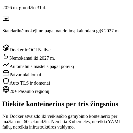
2026 m. gruodžio 31 d.
Standartinė mokėjimo pagal naudojimą kainodara grįš 2027 m.
Docker ir OCI Native
Nemokamai iki 2027 m.
Automatinis mastelis pagal poreikį
Patvariniai tomai
Auto TLS ir domenai
20+ Pasaulio regionų
Diekite konteinerius per tris žingsnius
Nu Docker atvaizdo iki veikiančio gamybinio konteinerio per
mažiau nei 60 sekundžių. Nereikia Kubernetes, nereikia YAML
failų, nereikia infrastruktūros valdymo.