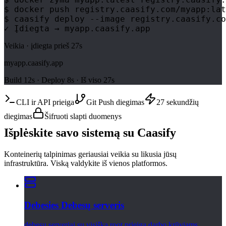
$ docker push registry.caasify.com/myapp:lat
$ caasify deploy --image registry.caasify.co
✓ Įdiegta → myapp.caasify.app
Veikia · įdiegta prieš 27s
myapp.caasify.app
Build 12s · Deploy 8s · Iš viso 27s
CLI ir API prieiga
Git Push diegimas
27 sekundžių
diegimas
Šifruoti slapti duomenys
Išplėskite savo sistemą su Caasify
Konteinerių talpinimas geriausiai veikia su likusia jūsų
infrastruktūra. Viską valdykite iš vienos platformos.
Debesies Debesų serveris
debesų serveriai su visiška root prieiga darbo krūviams