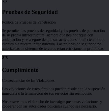
Pruebas de Seguridad
Política de Pruebas de Penetración
Se permiten las pruebas de seguridad y las pruebas de penetración
de su propia infraestructura, siempre que nos notifique con
anticipación y se asegure de que sus actividades no afecten a otros
clientes o a nuestra infraestructura. Las pruebas de seguridad no
autorizadas de sistemas de terceros están estrictamente prohibidas.
Cumplimiento
Consecuencias de las Violaciones
Las violaciones de estos términos pueden resultar en la suspensión
inmediata o la terminación de sus servicios sin reembolso.
Nos reservamos el derecho de investigar presuntas violaciones y
cooperar con las autoridades policiales cuando sea necesario.