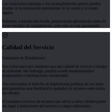
Las violaciones repetidas o los incumplimientos graves pueden
resultar en la terminación permanente de la cuenta y acciones
legales.
Podemos, a nuestra discreción, proporcionar advertencias antes de
tomar medidas de cumplimiento, pero esto no está garantizado.
Calidad del Servicio
Estándares de Rendimiento
Nos esforzamos por mantener una alta calidad de servicio y tiempo
de actividad. Sin embargo, pueden ocurrir mantenimientos
programados e interrupciones inesperadas.
Nos reservamos el derecho de implementar políticas de uso justo
para garantizar una distribución equitativa de recursos entre todos
los clientes.
El consumo excesivo de recursos que afecte a otros clientes puede
dar lugar a limitaciones del servicio o cargos adicionales.