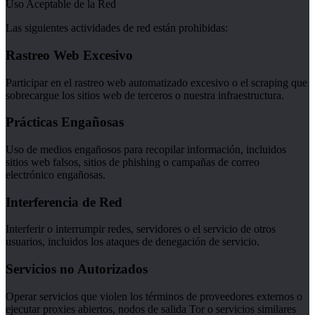
Uso Aceptable de la Red
Las siguientes actividades de red están prohibidas:
Rastreo Web Excesivo
Participar en el rastreo web automatizado excesivo o el scraping que
sobrecargue los sitios web de terceros o nuestra infraestructura.
Prácticas Engañosas
Uso de medios engañosos para recopilar información, incluidos
sitios web falsos, sitios de phishing o campañas de correo
electrónico engañosas.
Interferencia de Red
Interferir o interrumpir redes, servidores o el servicio de otros
usuarios, incluidos los ataques de denegación de servicio.
Servicios no Autorizados
Operar servicios que violen los términos de proveedores externos o
ejecutar proxies abiertos, nodos de salida Tor o servicios similares