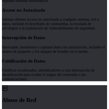
explotar sistemas informáticos.
Acceso no Autorizado
Intentar obtener acceso no autorizado a cualquier sistema, red o
datos, incluido el descifrado de contraseñas, la escalada de
privilegios o la explotación de vulnerabilidades de seguridad.
Intercepción de Datos
Interceptar, monitorear o capturar datos sin autorización, incluido el
rastreo de paquetes y los ataques de hombre en el medio.
Falsificación de Datos
Falsificar encabezados, identificadores u otra información de
identificación para ocultar el origen del contenido o las
comunicaciones.
Abuso de Red