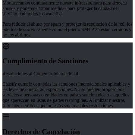
Monitoreamos continuamente nuestra infraestructura para detectar
abusos y podemos tomar medidas para proteger la calidad del
servicio para todos los usuarios.
Para reducir el abuso por spam y proteger la reputacion de la red, los
puertos de correo saliente como el puerto SMTP 25 estan cerrados y
no los abrimos.
Cumplimiento de Sanciones
Restricciones al Comercio Internacional
Caasify cumple con todas las sanciones internacionales aplicables y
las leyes de control de exportaciones. No se pueden proporcionar
servicios a personas o entidades en países sancionados o a aquellos
que aparezcan en listas de partes restringidas. Al utilizar nuestros
servicios, certificas que no estás sujeto a tales restricciones.
Derechos de Cancelación