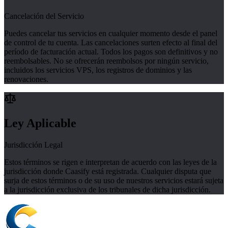
Cancelación del Servicio
Puedes cancelar tus servicios en cualquier momento desde el panel
de control de tu cuenta. Las cancelaciones surten efecto al final del
período de facturación actual. Todos los pagos son definitivos y no
reembolsables. No se ofrecerán reembolsos por ningún servicio,
incluidos los servicios VPS, los registros de dominios y las
renovaciones.
Ley Aplicable
Jurisdicción Legal
Estos términos se rigen e interpretan de acuerdo con las leyes de la
jurisdicción donde Caasify está registrada. Cualquier disputa que
surja de estos términos o de su uso de nuestros servicios estará sujeta
a la jurisdicción exclusiva de los tribunales de dicha jurisdicción.