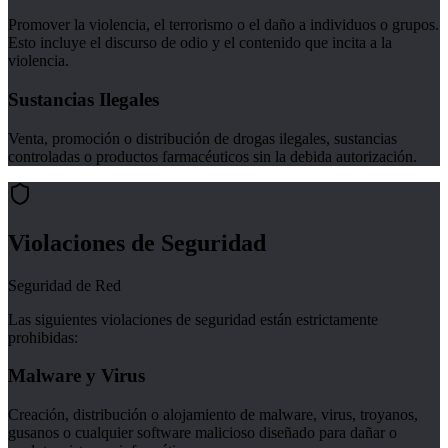
Promover la violencia, el terrorismo o el daño a individuos o grupos.
Esto incluye el discurso de odio y el contenido que incita a la
violencia.
Sustancias Ilegales
Venta, promoción o distribución de drogas ilegales, sustancias
controladas o productos farmacéuticos sin la debida autorización.
Violaciones de Seguridad
Seguridad de Red
Las siguientes violaciones de seguridad están estrictamente
prohibidas:
Malware y Virus
Creación, distribución o alojamiento de malware, virus, troyanos,
gusanos o cualquier software malicioso diseñado para dañar o