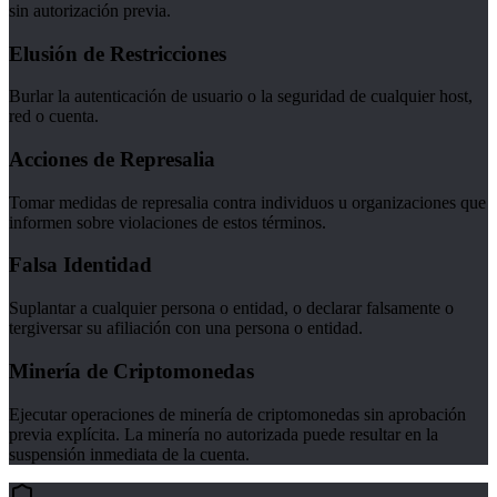
sin autorización previa.
Elusión de Restricciones
Burlar la autenticación de usuario o la seguridad de cualquier host,
red o cuenta.
Acciones de Represalia
Tomar medidas de represalia contra individuos u organizaciones que
informen sobre violaciones de estos términos.
Falsa Identidad
Suplantar a cualquier persona o entidad, o declarar falsamente o
tergiversar su afiliación con una persona o entidad.
Minería de Criptomonedas
Ejecutar operaciones de minería de criptomonedas sin aprobación
previa explícita. La minería no autorizada puede resultar en la
suspensión inmediata de la cuenta.