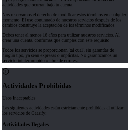
actividades que ocurran bajo tu cuenta.
Nos reservamos el derecho de modificar estos términos en cualquier
momento. El uso continuado de nuestros servicios después de los
cambios constituye la aceptación de los términos modificados.
Debes tener al menos 18 años para utilizar nuestros servicios. Al
crear una cuenta, confirmas que cumples con este requisito.
Todos los servicios se proporcionan 'tal cual', sin garantías de
ningún tipo, ya sean expresas o implícitas. No garantizamos un
servicio ininterrumpido o libre de errores.
Actividades Prohibidas
Usos Inaceptables
Las siguientes actividades están estrictamente prohibidas al utilizar
los servicios de Caasify:
Actividades Ilegales