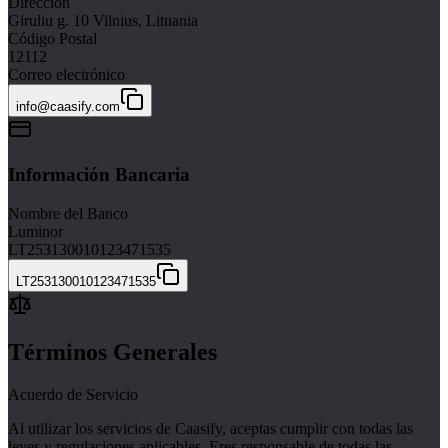
Dirección
Giruliu g. 10 Vilnius, Lituania
Código Postal
12112
Correo electrónico
info@caasify.com
Información Bancaria
Nombre del Banco
Luminor
LT253130010123471535
LT253130010123471535
Términos Generales
Acuerdo de Servicio
Al utilizar los servicios de Caasify, aceptas cumplir con todas las
leyes y regulaciones aplicables. Eres responsable de todas las