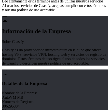
Lee atentamente estos términos antes de utilizar nuestros servicios.
Al usar los servicios de Caasify, aceptas cumplir con estos términos
y nuestra política de uso aceptable.
Información de la Empresa
Sobre Caasify
Caasify es un proveedor de infraestructura en la nube que ofrece
hosting VPS, servicios VPN, hosting web y servicios de registro de
dominios. Estos términos de uso rigen el uso de todos los servicios
de Caasify y describen nuestra política de uso aceptable.
Detalles de la Empresa
Nombre de la Empresa
AutoVM MB
Número de Registro
306295304