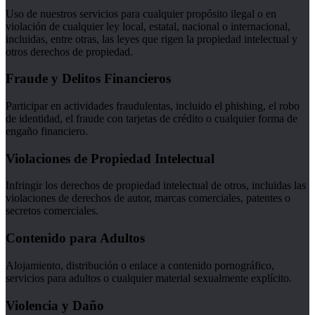
Uso de nuestros servicios para cualquier propósito ilegal o en
violación de cualquier ley local, estatal, nacional o internacional,
incluidas, entre otras, las leyes que rigen la propiedad intelectual y
otros derechos de propiedad.
Fraude y Delitos Financieros
Participar en actividades fraudulentas, incluido el phishing, el robo
de identidad, el fraude con tarjetas de crédito o cualquier forma de
engaño financiero.
Violaciones de Propiedad Intelectual
Infringir los derechos de propiedad intelectual de otros, incluidas las
violaciones de derechos de autor, marcas comerciales, patentes o
secretos comerciales.
Contenido para Adultos
Alojamiento, distribución o enlace a contenido pornográfico,
servicios para adultos o cualquier material sexualmente explícito.
Violencia y Daño