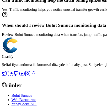
Can traffic monitoring help me catch billing spikes ea
Yes. Traffic monitoring helps you notice unusual transfer growth earl
When should I review Bulut Sunucu monitoring data 
Review Bulut Sunucu monitoring data when transfers jump, traffic patt
Caasify
Şeffaf fiyatlandırma ile kurumsal düzeyde bulut altyapısı. Saniyeler i
Ürünler
Bulut Sunucu
Web Barındırma
Yapay Zeka API