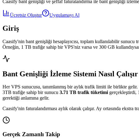
Caasify bant genişliği ve şeffaf faturalandırma ile bant genişliği izlem
Ücretsiz Oluştur
Uygulamayı Al
Giriş
Caasify'nin bant genişliği hesaplayıcısı, toplam kullanılabilir sunucu tr
Örneğin, 1 TB trafiğe sahip bir VPS'niz varsa ve 300 GB kullandıysanı
Bant Genişliği İzleme Sistemi Nasıl Çalışır
Her VPS sunucusu, tanımlanmış bir aylık trafik limiti ile birlikte geli
3TB trafiğe sahip bir sunucu
3.71 TB trafik tüketimi
gerçekleştirdi, 
gerektiği anlamına gelir.
Caasify'nin faturalandırması aylık olarak çalışır. Ay ortasında ekstra tr
Gerçek Zamanlı Takip