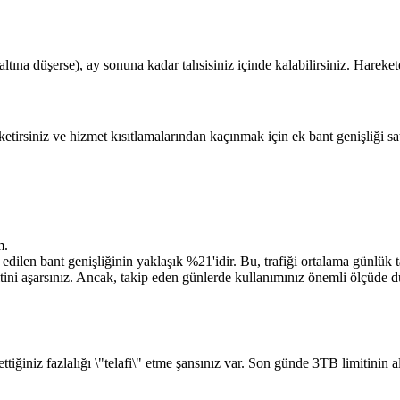
ltına düşerse), ay sonuna kadar tahsisiniz içinde kalabilirsiniz. Hareke
tirsiniz ve hizmet kısıtlamalarından kaçınmak için ek bant genişliği sa
m.
edilen bant genişliğinin yaklaşık %21'idir. Bu, trafiği ortalama günlük 
i aşarsınız. Ancak, takip eden günlerde kullanımınız önemli ölçüde düşer
ttiğiniz fazlalığı \"telafi\" etme şansınız var. Son günde 3TB limitinin 