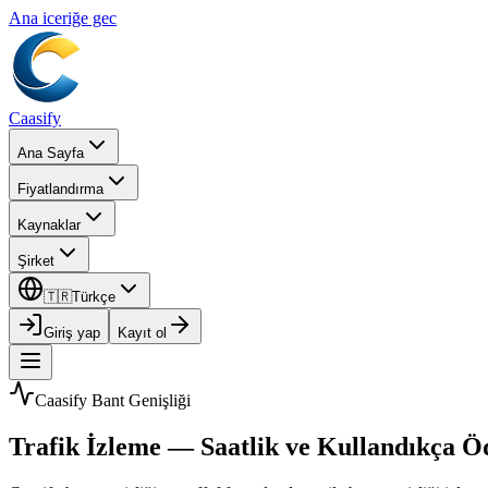
Ana iceriğe gec
Caasify
Ana Sayfa
Fiyatlandırma
Kaynaklar
Şirket
🇹🇷
Türkçe
Giriş yap
Kayıt ol
Caasify Bant Genişliği
Trafik İzleme — Saatlik ve Kullandıkça 