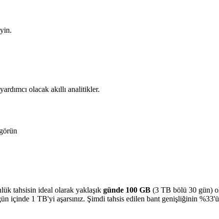
yin.
ardımcı olacak akıllı analitikler.
 görün
ük tahsisin ideal olarak yaklaşık
günde 100 GB
(3 TB bölü 30 gün) ol
ç gün içinde 1 TB'yi aşarsınız. Şimdi tahsis edilen bant genişliğinin %