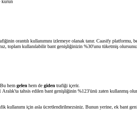
e kurun
afiğinin orantılı kullanımını izlemeye olanak tanır. Caasify platformu, bel
z, toplam kullanılabilir bant genişliğinizin %30'unu tüketmiş olursunu
r. Bu hem
gelen
hem de
giden
trafiği içerir.
1 Aralık'ta tahsis edilen bant genişliğinin %123'ünü zaten kullanmış olu
afik kullanımı için asla ücretlendirilmezsiniz. Bunun yerine, ek bant geniş