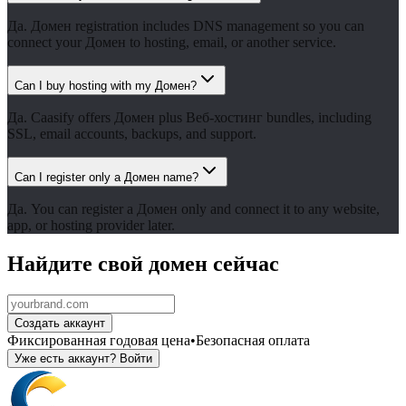
Да. Домен registration includes DNS management so you can
connect your Домен to hosting, email, or another service.
Can I buy hosting with my Домен?
Да. Caasify offers Домен plus Веб-хостинг bundles, including
SSL, email accounts, backups, and support.
Can I register only a Домен name?
Да. You can register a Домен only and connect it to any website,
app, or hosting provider later.
Найдите свой домен сейчас
Создать аккаунт
Фиксированная годовая цена
•
Безопасная оплата
Уже есть аккаунт? Войти