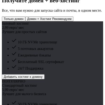
Получите домен + веб-хостинг
Все, что вам нужно для запуска сайта и почты, в одном месте.
Только домен
Домен + Хостинг
Рекомендуем
Базовый хостинг
2,99 евро
/ мес
Лучшее для простых сайтов
10 ГБ NVMe хранилище
5 почтовых аккаунтов
Ежедневные бэкапы
Бесплатный SSL сертификат
24/7 Поддержка
Добавить хостинг к домену
ПОПУЛЯРНО
Стандартный хостинг
5,99 евро
/ мес
Лучшее для малого бизнеса
50 ГБ NVMe хранилище