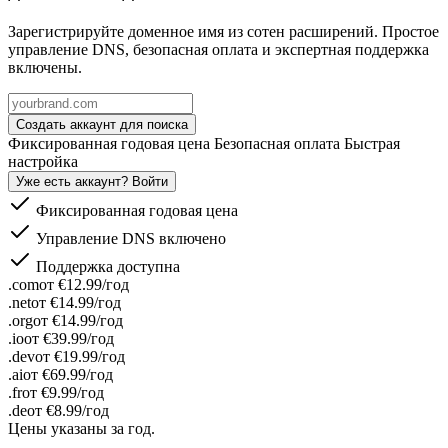
Зарегистрируйте доменное имя из сотен расширений. Простое
управление DNS, безопасная оплата и экспертная поддержка
включены.
Создать аккаунт для поиска
Фиксированная годовая цена
Безопасная оплата
Быстрая
настройка
Уже есть аккаунт? Войти
Фиксированная годовая цена
Управление DNS включено
Поддержка доступна
.com
от
€12.99
/год
.net
от
€14.99
/год
.org
от
€14.99
/год
.io
от
€39.99
/год
.dev
от
€19.99
/год
.ai
от
€69.99
/год
.fr
от
€9.99
/год
.de
от
€8.99
/год
Цены указаны за год.