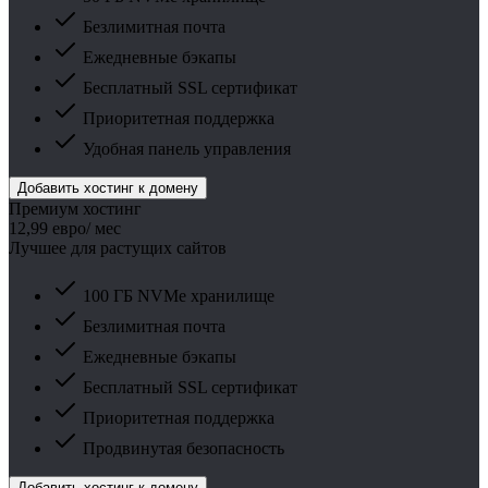
Безлимитная почта
Ежедневные бэкапы
Бесплатный SSL сертификат
Приоритетная поддержка
Удобная панель управления
Добавить хостинг к домену
Премиум хостинг
12,99 евро
/ мес
Лучшее для растущих сайтов
100 ГБ NVMe хранилище
Безлимитная почта
Ежедневные бэкапы
Бесплатный SSL сертификат
Приоритетная поддержка
Продвинутая безопасность
Добавить хостинг к домену