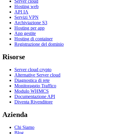
Server cloud
Hosting web
API IA
Servizi VPN
Archiviazione S3
Hosting per app
App gestite
Hosting di container
Registrazione del dominio
Risorse
Server cloud crypto
Alternative Server cloud
Diagnostica di rete
Monitoraggio Traffico
Modulo WHMCS
Documentazione API
Diventa Rivenditore
Azienda
Chi Siamo
Blog