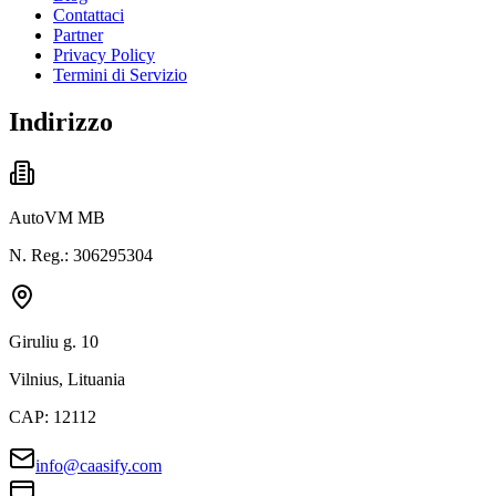
Contattaci
Partner
Privacy Policy
Termini di Servizio
Indirizzo
AutoVM MB
N. Reg.: 306295304
Giruliu g. 10
Vilnius, Lituania
CAP: 12112
info@caasify.com