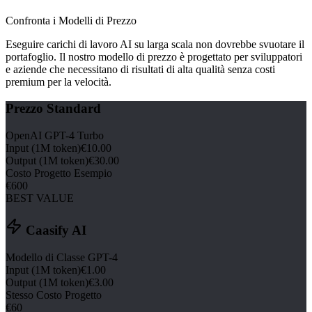
Confronta i Modelli di Prezzo
Eseguire carichi di lavoro AI su larga scala non dovrebbe svuotare il
portafoglio. Il nostro modello di prezzo è progettato per sviluppatori
e aziende che necessitano di risultati di alta qualità senza costi
premium per la velocità.
Prezzo Standard
OpenAI GPT-4 Turbo
Input (1M token)
€10.00
Output (1M token)
€30.00
Costo Progetto Esempio
€600
BEST VALUE
Caasify AI
Modello di Classe GPT-4
Input (1M token)
€1.00
Output (1M token)
€3.00
Stesso Costo Progetto
€60