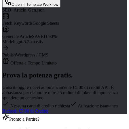
Ottieni il Template Workflow
SEO_Article_Gen.json
Fetch Keywords
Google Sheets
Generate Article
SAVED 90%
Model: gpt-5.2-caasify
Publish
Wordpress / CMS
Offerta a Tempo Limitato
Prova la potenza gratis.
Unisciti oggi e ricevi automaticamente €5.00 di crediti API. È
abbastanza per elaborare oltre 25 milioni di token di input senza
spendere un centesimo.
Nessuna carta di credito richiesta
Attivazione istantanea
Richiedi €5.00 di Credito
Pronto a Partire?