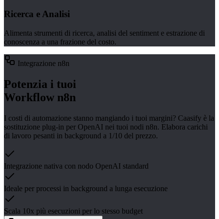
Ricerca e Analisi
Alimenta strumenti di ricerca, analisi del sentiment e estrazione di
conoscenza a una frazione del costo.
Integrazione n8n
Potenzia i tuoi
Workflow n8n
I costi di automazione stanno mangiando i tuoi margini? Caasify è la
sostituzione plug-in per OpenAI nei tuoi nodi n8n. Elabora carichi
di lavoro pesanti in background a 1/10 del prezzo.
Integrazione nativa con nodo OpenAI standard
Ideale per processi in background a lunga esecuzione
Scala 10x più esecuzioni per lo stesso budget