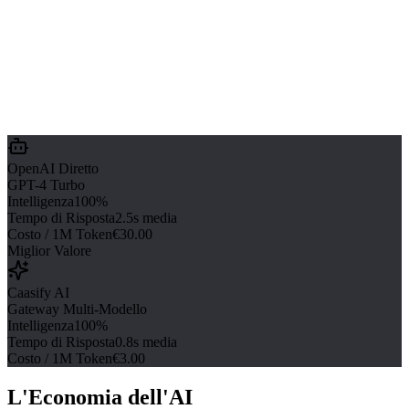
OpenAI Diretto
GPT-4 Turbo
Intelligenza
100%
Tempo di Risposta
2.5s media
Costo / 1M Token
€30.00
Miglior Valore
Caasify AI
Gateway Multi-Modello
Intelligenza
100%
Tempo di Risposta
0.8s media
Costo / 1M Token
€3.00
L'Economia dell'AI