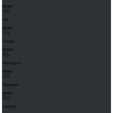
उपलब्ध
🇬🇧
UK
उपलब्ध
🇨🇦
Canada
उपलब्ध
🇳🇱
Netherlands
उपलब्ध
🇸🇬
Singapore
उपलब्ध
🇦🇺
Australia