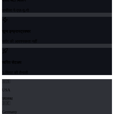
प्रति घंटा बिलिंग
लचीला पे-एज़-यू-गो
शून्य इन्फ्रास्ट्रक्चर
सर्वर की आवश्यकता नहीं
त्वरित सेटअप
5-मिनट की तैनाती
🇺🇸
USA
उपलब्ध
🇩🇪
Germany