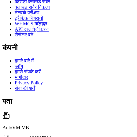
क्रिप्टो क्लाउड सर्वर
क्लाउड सर्वर विकल्प
नेटवर्क परीक्षण
ट्रैफिक निगरानी
WHMCS मॉड्यूल
API दस्तावेज़ीकरण
रीसेलर बनें
कंपनी
हमारे बारे में
ब्लॉग
हमसे संपर्क करें
भागीदार
Privacy Policy
सेवा की शर्तें
पता
AutoVM MB