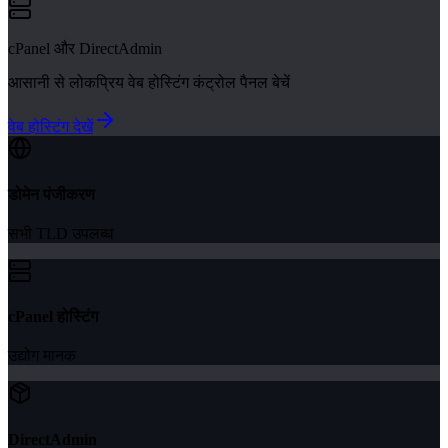
cPanel और DirectAdmin
आसानी से लोकप्रिय वेब होस्टिंग कंट्रोल पैनल बेचें
वेब होस्टिंग देखें
डोमेन पंजीकरण
सभी TLD उपलब्ध
cPanel होस्टिंग
उद्योग मानक
DirectAdmin