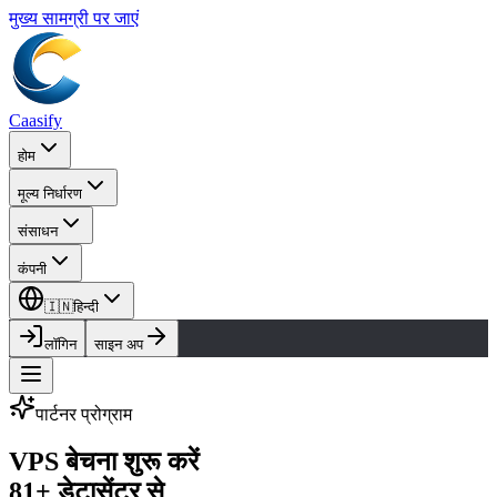
मुख्य सामग्री पर जाएं
Caasify
होम
मूल्य निर्धारण
संसाधन
कंपनी
🇮🇳
हिन्दी
लॉगिन
साइन अप
पार्टनर प्रोग्राम
VPS बेचना शुरू करें
81+ डेटासेंटर से