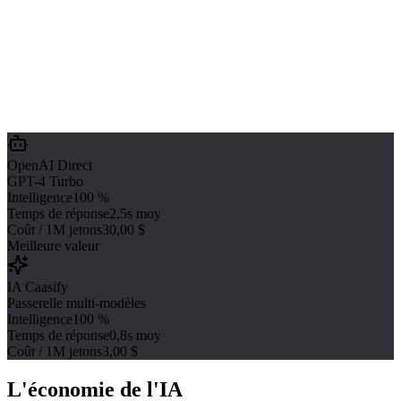
OpenAI Direct
GPT-4 Turbo
Intelligence
100 %
Temps de réponse
2,5s moy
Coût / 1M jetons
30,00 $
Meilleure valeur
IA Caasify
Passerelle multi-modèles
Intelligence
100 %
Temps de réponse
0,8s moy
Coût / 1M jetons
3,00 $
L'économie de l'IA