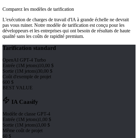
Comparez les modèles de tarification
L'exécution de charges de travail d'IA à grande échelle ne devrait
pas vous ruiner. Notre modèle de tarification est conçu pour les
développeurs et les entreprises qui ont besoin de résultats de haute
qualité sans les coûts de rapidité premium.
Tarification standard
OpenAI GPT-4 Turbo
Entrée (1M jetons)
10,00 $
Sortie (1M jetons)
30,00 $
Coût d'exemple de projet
600 $
BEST VALUE
IA Caasify
Modèle de classe GPT-4
Entrée (1M jetons)
1,00 $
Sortie (1M jetons)
3,00 $
Même coût de projet
60 $