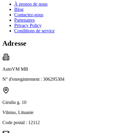
À propos de nous
Blog
Contactez-nous
Partenaires
Privacy Policy
Conditions de service
Adresse
AutoVM MB
N° d'enregistrement : 306295304
Giruliu g. 10
Vilnius, Lituanie
Code postal : 12112