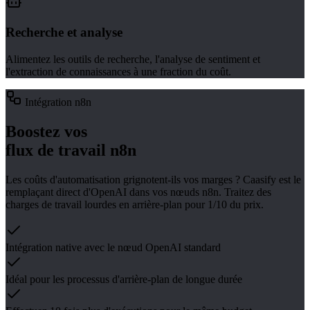
Recherche et analyse
Alimentez les outils de recherche, l'analyse de sentiment et
l'extraction de connaissances à une fraction du coût.
Intégration n8n
Boostez vos
flux de travail n8n
Les coûts d'automatisation grignotent-ils vos marges ? Caasify est le
remplaçant direct d'OpenAI dans vos nœuds n8n. Traitez des
charges de travail lourdes en arrière-plan pour 1/10 du prix.
Intégration native avec le nœud OpenAI standard
Idéal pour les processus d'arrière-plan de longue durée