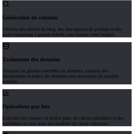
Génération de contenu
Générez des articles de blog, des descriptions de produits et des
textes marketing à grande échelle sans épuiser votre budget.
Traitement des données
Analysez de grands ensembles de données, extrayez des
informations et traitez des données non structurées de manière
rentable.
Opérations par lots
Exécutez des travaux en arrière-plan, des tâches planifiées et des
opérations en vrac avec des modèles de classe entreprise.