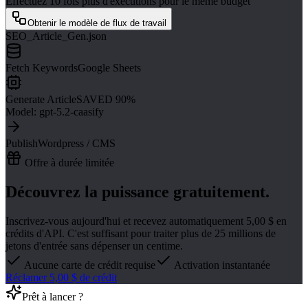
Effectuez 10 fois plus d'exécutions pour le même budget
Obtenir le modèle de flux de travail
SEO_Article_Gen.json
Fetch Keywords
Google Sheets
Generate Article
SAVED 90%
Model: gpt-5.2-caasify
Publish
Wordpress / CMS
Offre à durée limitée
Découvrez la puissance gratuitement.
Inscrivez-vous aujourd'hui et recevez automatiquement 5,00 $ en
crédits d'API. C'est suffisant pour traiter plus de 25 millions de
jetons d'entrée sans dépenser un centime.
Aucune carte de crédit requise
Activation instantanée
Réclamer 5,00 $ de crédit
Prêt à lancer ?